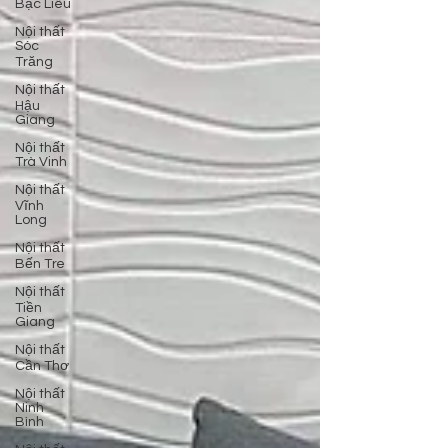
Bạc Liêu
Nội thất
Sóc
Trăng
Nội thất
Hậu
Giang
Nội thất
Trà Vinh
Nội thất
Vĩnh
Long
Nội thất
Bến Tre
Nội thất
Tiền
Giang
Nội thất
Cần Thơ
Nội thất
Ninh
Bình