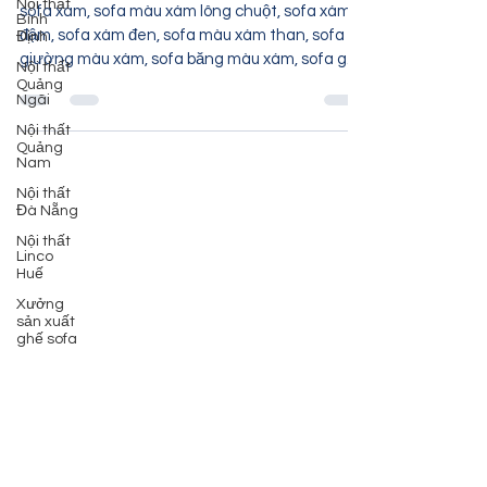
Nội thất
| Sofa xám đậm | Nội thất Linco HCM
Bình
Định
sofa xám, sofa màu xám lông chuột, sofa xám
Nội thất
đậm, sofa xám đen, sofa màu xám than, sofa
Quảng
giường màu xám, sofa băng màu xám, sofa góc
Ngãi
L màu...
Nội thất
Quảng
Nam
Nội thất
Đà Nẵng
Nội thất
Linco
Huế
Xưởng
sản xuất
ghế sofa