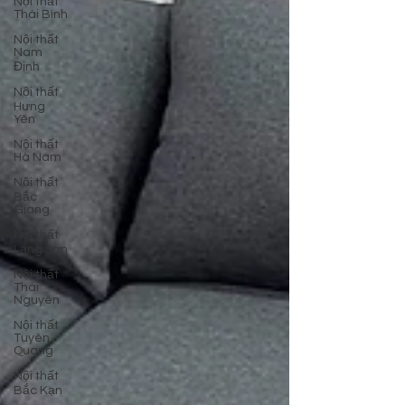
Nội thất
Thái Bình
Nội thất
Nam
Định
Nội thất
Hưng
Yên
Nội thất
Hà Nam
Nội thất
Bắc
Giang
Nội thất
Lạng Sơn
Nội thất
Thái
Nguyên
Nội thất
Tuyên
Quang
Nội thất
Bắc Kạn