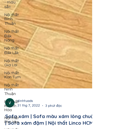
- màu
sắc
Nội thất
Bình
Thuận
Nội thất
Đăk
Nông
Nội thất
Đăk Lăk
Nội thất
Gia Lai
Nội thất
Kon Tum
Nội thất
Ninh
Thuận
Nội thất
Khánh
dinhtuads
Hòa
31 thg 7, 2022
3 phút đọc
Nội thất
Phú Yên
Sofa xám | Sofa màu xám lông chuột