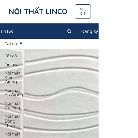
NỘI THẤT LINCO
ME
NU
Đăng ký
Tin tức
Tất cả
Tất cả
Tin tức
Nội thất
Kiên
Giang
Nội thất
An Giang
Nội thất
Cà Mau
Nội thất
Đồng
Tháp
Nội thất