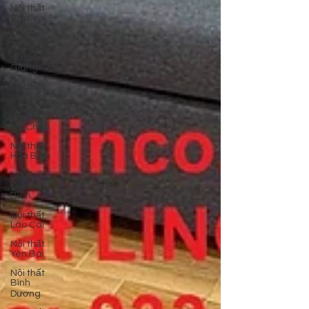
Nội thất
Cao
Bằng
Nội thất
Hà
Giang
Nội thất
Sơn La
Nội thất
Lai Châu
Nội thất
Hòa Bình
Nội thất
Điện
Biên
Nội thất
Lào Cai
Nội thất
Yên Bái
Nội thất
Bình
Dương