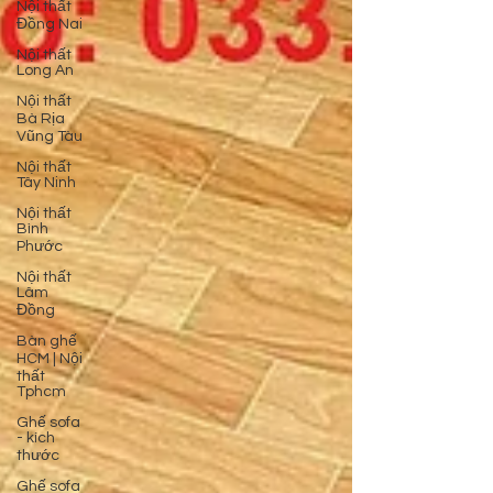
Nội thất
Đồng Nai
Nội thất
Long An
Nội thất
Bà Rịa
Vũng Tàu
Nội thất
Tây Ninh
Nội thất
Bình
Phước
Nội thất
Lâm
Đồng
Bàn ghế
HCM | Nội
thất
Tphcm
Ghế sofa
- kích
thước
Ghế sofa