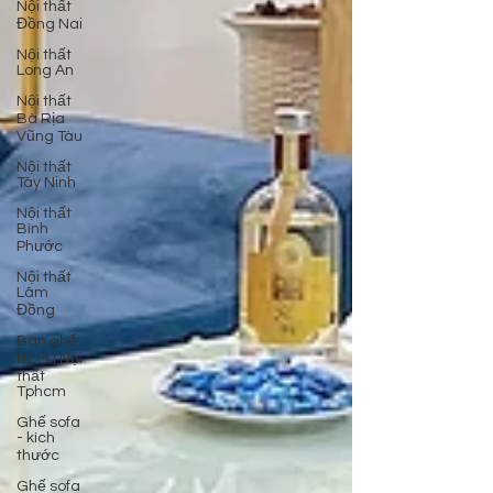
Nội thất
Đồng Nai
Nội thất
Long An
Nội thất
Bà Rịa
Vũng Tàu
Nội thất
Tây Ninh
Nội thất
Bình
Phước
Nội thất
Lâm
Đồng
Bàn ghế
HCM | Nội
thất
Tphcm
Ghế sofa
- kích
thước
Ghế sofa