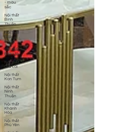
- màu
sắc
Nội thất
Bình
Thuận
Nội thất
Đăk
Nông
Nội thất
Đăk Lăk
Nội thất
Gia Lai
Nội thất
Kon Tum
Nội thất
Ninh
Thuận
Nội thất
Khánh
Hòa
Nội thất
Phú Yên