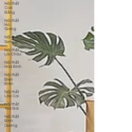
Nội thất
Cao
Bằng
Nội thất
Hà
Giang
Nội thất
Sơn La
Nội thất
Lai Châu
Nội thất
Hòa Bình
Nội thất
Điện
Biên
Nội thất
Lào Cai
Nội thất
Yên Bái
Nội thất
Bình
Dương