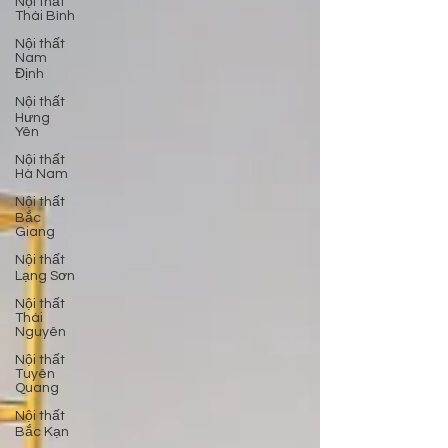
Nội thất
Thái Bình
Nội thất
Nam
Định
Nội thất
Hưng
Yên
Nội thất
Hà Nam
Nội thất
Bắc
Giang
Nội thất
Lạng Sơn
Nội thất
Thái
Nguyên
Nội thất
Tuyên
Quang
Nội thất
Bắc Kạn