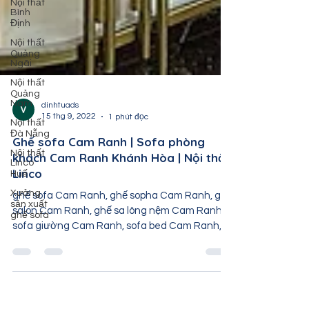
Nội thất
Bình
Định
Nội thất
Quảng
Ngãi
Nội thất
Quảng
Nam
Nội thất
dinhtuads
Đà Nẵng
15 thg 9, 2022
1 phút đọc
Nội thất
Ghế sofa Cam Ranh | Sofa phòng
Linco
Huế
khách Cam Ranh Khánh Hòa | Nội thất
Linco
Xưởng
sản xuất
ghế sofa
ghế sofa Cam Ranh, ghế sopha Cam Ranh, ghế
salon Cam Ranh, ghế sa lông nệm Cam Ranh,
sofa giường Cam Ranh, sofa bed Cam Ranh,
sofa băng...