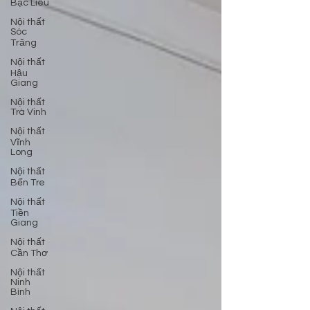
Bạc Liêu
Nội thất
Sóc
Trăng
Nội thất
Hậu
Giang
Nội thất
Trà Vinh
Nội thất
Vĩnh
Long
Nội thất
Bến Tre
Nội thất
Tiền
Giang
Nội thất
Cần Thơ
Nội thất
Ninh
Bình