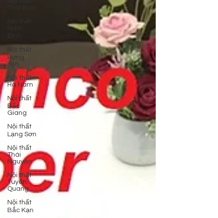
Nội thất
Thái Bình
Nội thất
Nam
Định
Nội thất
Hưng
Yên
Nội thất
Hà Nam
Nội thất
Bắc
Giang
Nội thất
Lạng Sơn
Nội thất
Thái
Nguyên
Nội thất
Tuyên
Quang
Nội thất
Bắc Kạn