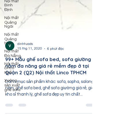
Nội thất
Bình
Định
Nội thất
Quảng
Ngãi
Nội thất
Quảng
Nam
Nội thất
dinhtuads
Đà Nẵng
15 thg 11, 2020
6 phút đọc
Nội thất
99+ Mẫu ghế sofa bed, sofa giường
Linco
Huế
nằm đa năng giá rẻ mềm đẹp ở tại
Quận 2 (Q2) Nội thất Linco TPHCM
Xưởng
sản xuất
ghế sofa
Danh mục sản phẩm khác: sofa, sopha, salong
nệm, ghế sofa bed, ghế sofa giường giá rẻ, giá
kho sỉ thanh lý, ghế sofa đẹp uy tín chất...