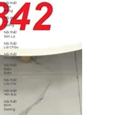
Nội thất
Cao
Bằng
Nội thất
Hà
Giang
Nội thất
Sơn La
Nội thất
Lai Châu
Nội thất
Hòa Bình
Nội thất
Điện
Biên
Nội thất
Lào Cai
Nội thất
Yên Bái
Nội thất
Bình
Dương