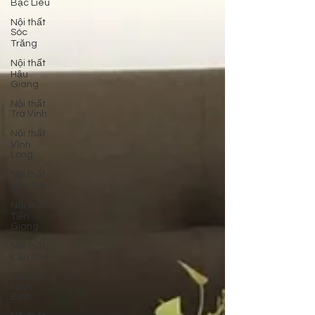
Bạc Liêu
Nội thất
Sóc
Trăng
Nội thất
Hậu
Giang
Nội thất
Trà Vinh
Nội thất
Vĩnh
Long
Nội thất
Bến Tre
Nội thất
Tiền
Giang
Nội thất
Cần Thơ
Nội thất
Ninh
Bình