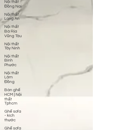
Nội thất
Đồng Nai
Nội thất
Long An
Nội thất
Bà Rịa
Vũng Tàu
Nội thất
Tây Ninh
Nội thất
Bình
Phước
Nội thất
Lâm
Đồng
Bàn ghế
HCM | Nội
thất
Tphcm
Ghế sofa
- kích
thước
Ghế sofa