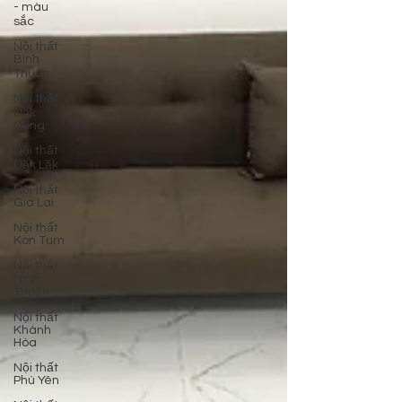
- màu
sắc
Nội thất
Bình
Thuận
Nội thất
Đăk
Nông
Nội thất
Đăk Lăk
Nội thất
Gia Lai
Nội thất
Kon Tum
Nội thất
Ninh
Thuận
Nội thất
Khánh
Hòa
Nội thất
Phú Yên