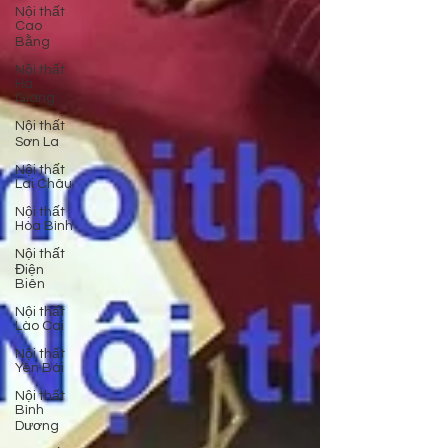
Nội thất
Cao
Bằng
Nội thất
Hà
Giang
Nội thất
Sơn La
Nội thất
Lai Châu
Nội thất
Hòa Bình
Nội thất
Điện
Biên
Nội thất
Lào Cai
Nội thất
Yên Bái
Nội thất
Bình
Dương