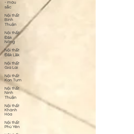
- màu
sắc
Nội thất
Bình
Thuận
Nội thất
Đăk
Nông
Nội thất
Đăk Lăk
Nội thất
Gia Lai
Nội thất
Kon Tum
Nội thất
Ninh
Thuận
Nội thất
Khánh
Hòa
Nội thất
Phú Yên