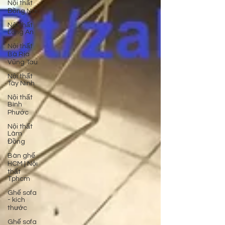
Nội thất
Đồng Nai
Nội thất
Long An
Nội thất
Bà Rịa
Vũng Tàu
Nội thất
Tây Ninh
Nội thất
Bình
Phước
Nội thất
Lâm
Đồng
Bàn ghế
HCM | Nội
thất
Tphcm
Ghế sofa
- kích
thước
Ghế sofa