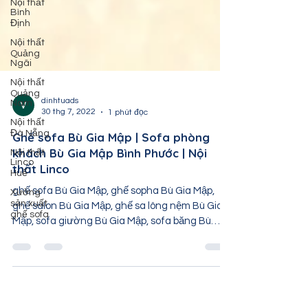
Nội thất
Bình
Định
Nội thất
Quảng
Ngãi
Nội thất
Quảng
Nam
Nội thất
dinhtuads
Đà Nẵng
30 thg 7, 2022
1 phút đọc
Nội thất
Ghế sofa Bù Gia Mập | Sofa phòng
Linco
Huế
khách Bù Gia Mập Bình Phước | Nội
thất Linco
Xưởng
sản xuất
ghế sofa Bù Gia Mập, ghế sopha Bù Gia Mập,
ghế sofa
ghế salon Bù Gia Mập, ghế sa lông nệm Bù Gia
Mập, sofa giường Bù Gia Mập, sofa băng Bù
Gia...