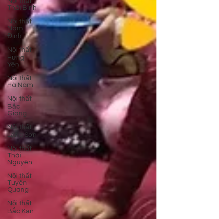
Nội thất
Thái Bình
Nội thất
Nam
Định
Nội thất
Hưng
Yên
Nội thất
Hà Nam
Nội thất
Bắc
Giang
Nội thất
Lạng Sơn
Nội thất
Thái
Nguyên
Nội thất
Tuyên
Quang
Nội thất
Bắc Kạn