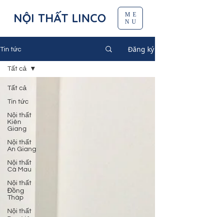
NỘI THẤT LINCO
ME
NU
Đăng ký
Tin tức
Tất cả
Tất cả
Tin tức
Nội thất
Kiên
Giang
Nội thất
An Giang
Nội thất
Cà Mau
Nội thất
Đồng
Tháp
Nội thất