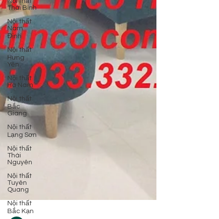
Nội thất
Thái Bình
Nội thất
Nam
Định
Nội thất
Hưng
Yên
Nội thất
Hà Nam
Nội thất
Bắc
Giang
Nội thất
Lạng Sơn
Nội thất
Thái
Nguyên
Nội thất
Tuyên
Quang
Nội thất
Bắc Kạn