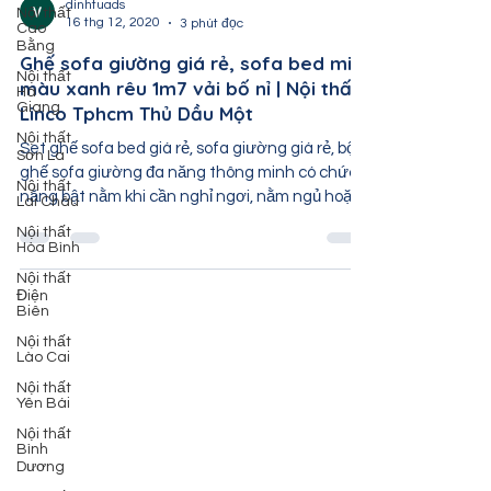
Nội thất
Cao
Bằng
Nội thất
dinhtuads
Hà
16 thg 12, 2020
3 phút đọc
Giang
Ghế sofa giường giá rẻ, sofa bed mini
Nội thất
Sơn La
màu xanh rêu 1m7 vải bố nỉ | Nội thất
Linco Tphcm Thủ Dầu Một
Nội thất
Lai Châu
Set ghế sofa bed giá rẻ, sofa giường giá rẻ, bộ
Nội thất
ghế sofa giường đa năng thông minh có chức
Hòa Bình
năng bật nằm khi cần nghỉ ngơi, nằm ngủ hoặc
Nội thất
xem
Điện
Biên
Nội thất
Lào Cai
Nội thất
Yên Bái
Nội thất
Bình
Dương