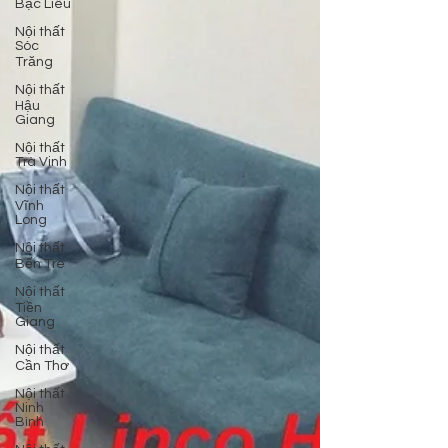
Bạc Liêu
Nội thất
Sóc
Trăng
Nội thất
Hậu
Giang
Nội thất
Trà Vinh
Nội thất
Vĩnh
Long
Nội thất
Bến Tre
Nội thất
Tiền
Giang
Nội thất
Cần Thơ
Nội thất
Ninh
Bình