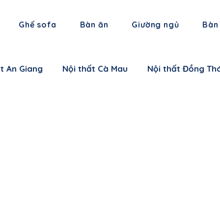
Ghế sofa
Bàn ăn
Giường ngủ
Bàn
ất An Giang
Nội thất Cà Mau
Nội thất Đồng Th
 thất Hậu Giang
Nội thất Trà Vinh
Nội thất Vĩ
 thất Cần Thơ
Nội thất Ninh Bình
Nội thất Thái
i thất Hà Nam
Nội thất Bắc Giang
Nội thất L