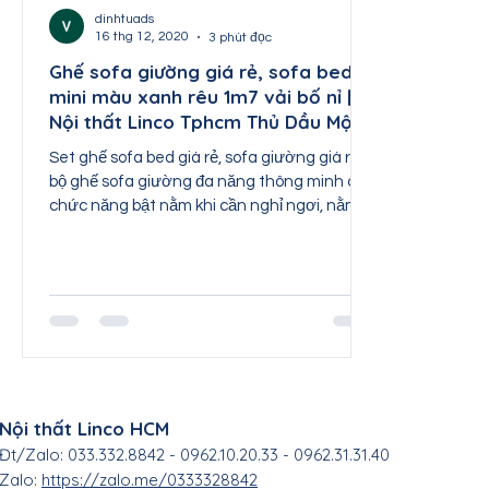
Nội thất Thái Nguyên
Nội thất Tuyên Quang
dinhtuads
16 thg 12, 2020
3 phút đọc
Ghế sofa giường giá rẻ, sofa bed
mini màu xanh rêu 1m7 vải bố nỉ |
Nội thất Sơn La
Nội thất Lai Châu
Nội th
Nội thất Linco Tphcm Thủ Dầu Một
Set ghế sofa bed giá rẻ, sofa giường giá rẻ,
bộ ghế sofa giường đa năng thông minh có
chức năng bật nằm khi cần nghỉ ngơi, nằm
ngủ hoặc xem
Nội thất Linco HCM
Đt/Zalo: 033.332.8842 - 0962.10.20.33 - 0962.31.31.40
Zalo:
https://zalo.me/0333328842