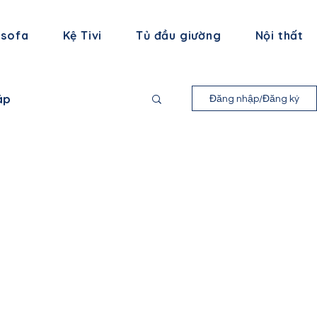
 sofa
Kệ Tivi
Tủ đầu giường
Nội thất
áp
Đăng nhập/Đăng ký
nh Long
 Bình
ạng Sơn