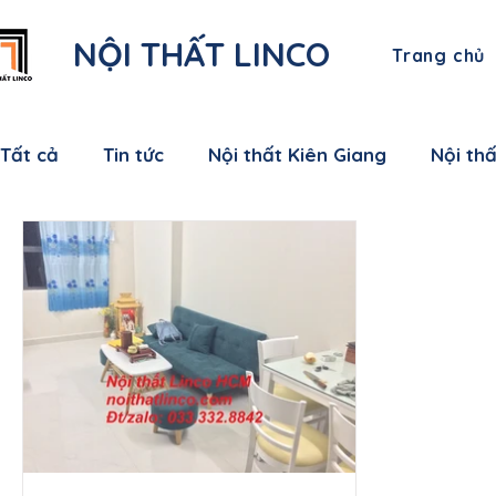
NỘI THẤT LINCO
Trang chủ
Tất cả
Tin tức
Nội thất Kiên Giang
Nội th
Nội thất Bạc Liêu
Nội thất Sóc Trăng
Nội
Nội thất Bến Tre
Nội thất Tiền Giang
Nội
Nội thất Nam Định
Nội thất Hưng Yên
Nộ