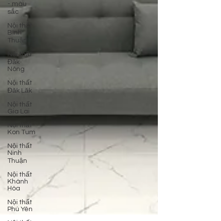
- màu
sắc
Nội thất
Bình
Thuận
Nội thất
Đăk
Nông
Nội thất
Đăk Lăk
Nội thất
Gia Lai
Nội thất
Kon Tum
Nội thất
Ninh
Thuận
Nội thất
Khánh
Hòa
Nội thất
Phú Yên