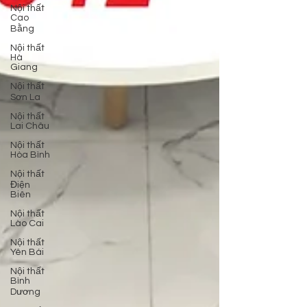
Nội thất
Cao
Bằng
Nội thất
Hà
Giang
Nội thất
Sơn La
Nội thất
Lai Châu
Nội thất
Hòa Bình
Nội thất
Điện
Biên
Nội thất
Lào Cai
Nội thất
Yên Bái
Nội thất
Bình
Dương