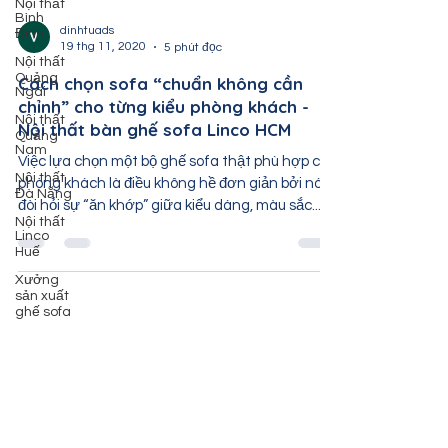
Nội thất
Bình
Định
dinhtuads
Nội thất
19 thg 11, 2020
5 phút đọc
Quảng
Ngãi
Cách chọn sofa “chuẩn không cần
Nội thất
chỉnh” cho từng kiểu phòng khách -
Quảng
Nam
Nội thất bàn ghế sofa Linco HCM
Nội thất
Việc lựa chọn một bộ ghế sofa thật phù hợp cho
Đà Nẵng
phòng khách là điều không hề đơn giản bởi nó
Nội thất
đòi hỏi sự “ăn khớp” giữa kiểu dáng, màu sắc...
Linco
Huế
Xưởng
sản xuất
ghế sofa