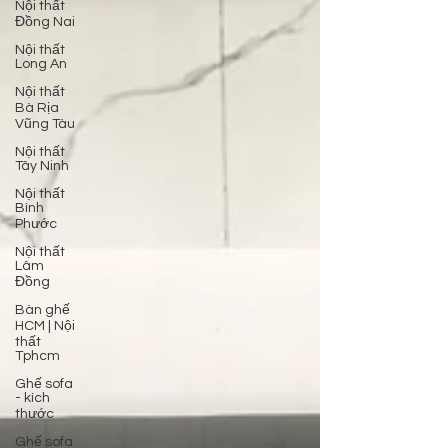
Nội thất
Đồng Nai
Nội thất
Long An
Nội thất
Bà Rịa
Vũng Tàu
Nội thất
Tây Ninh
Nội thất
Bình
Phước
Nội thất
Lâm
Đồng
Bàn ghế
HCM | Nội
thất
Tphcm
Ghế sofa
- kích
thước
Ghế sofa