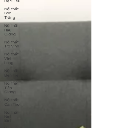
Bạc Liêu
Nội thất
Sóc
Trăng
Nội thất
Hậu
Giang
Nội thất
Trà Vinh
Nội thất
Vĩnh
Long
Nội thất
Bến Tre
Nội thất
Tiền
Giang
Nội thất
Cần Thơ
Nội thất
Ninh
Bình