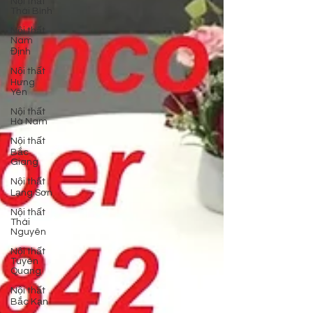
Nội thất
Thái Bình
Nội thất
Nam
Định
Nội thất
Hưng
Yên
Nội thất
Hà Nam
Nội thất
Bắc
Giang
Nội thất
Lạng Sơn
Nội thất
Thái
Nguyên
Nội thất
Tuyên
Quang
Nội thất
Bắc Kạn