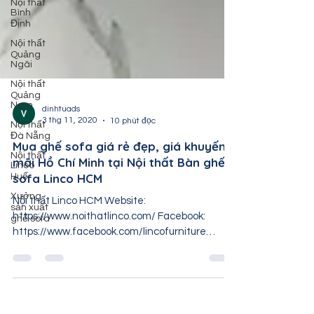
Nội thất
Bình
Định
Nội thất
Quảng
Ngãi
Nội thất
Quảng
Nam
Nội thất
dinhtuads
Đà Nẵng
3 thg 11, 2020
10 phút đọc
Nội thất
Linco
Mua ghế sofa giá rẻ đẹp, giá khuyến
Huế
mãi Hồ Chí Minh tại Nội thất Bàn ghế
Xưởng
sofa Linco HCM
sản xuất
ghế sofa
Nội thất Linco HCM Website:
https://www.noithatlinco.com/ Facebook:
https://www.facebook.com/lincofurniture
Sdt/Zalo/Viber: 0333328842...