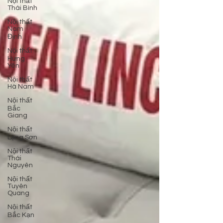
Nội thất
Thái Bình
Nội thất
Nam
Định
Nội thất
Hưng
Yên
Nội thất
Hà Nam
Nội thất
Bắc
Giang
Nội thất
Lạng Sơn
Nội thất
Thái
Nguyên
Nội thất
Tuyên
Quang
Nội thất
Bắc Kạn