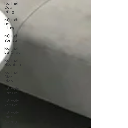
Nội thất
Cao
Bằng
Nội thất
Hà
Giang
Nội thất
Sơn La
Nội thất
Lai Châu
Nội thất
Hòa Bình
Nội thất
Điện
Biên
Nội thất
Lào Cai
Nội thất
Yên Bái
Nội thất
Bình
Dương