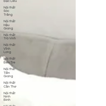
Bạc Liêu
Nội thất
Sóc
Trăng
Nội thất
Hậu
Giang
Nội thất
Trà Vinh
Nội thất
Vĩnh
Long
Nội thất
Bến Tre
Nội thất
Tiền
Giang
Nội thất
Cần Thơ
Nội thất
Ninh
Bình