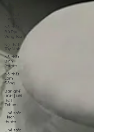
Nội thất
Đồng Nai
Nội thất
Long An
Nội thất
Bà Rịa
Vũng Tàu
Nội thất
Tây Ninh
Nội thất
Bình
Phước
Nội thất
Lâm
Đồng
Bàn ghế
HCM | Nội
thất
Tphcm
Ghế sofa
- kích
thước
Ghế sofa