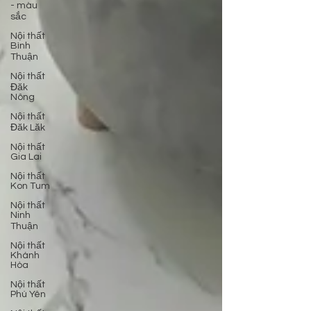
- màu
sắc
Nội thất
Bình
Thuận
Nội thất
Đăk
Nông
Nội thất
Đăk Lăk
Nội thất
Gia Lai
Nội thất
Kon Tum
Nội thất
Ninh
Thuận
Nội thất
Khánh
Hòa
Nội thất
Phú Yên