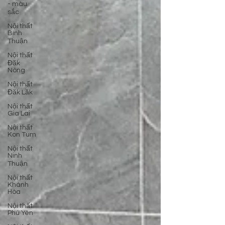
- màu
sắc
Nội thất
Bình
Thuận
Nội thất
Đăk
Nông
Nội thất
Đăk Lăk
Nội thất
Gia Lai
Nội thất
Kon Tum
Nội thất
Ninh
Thuận
Nội thất
Khánh
Hòa
Nội thất
Phú Yên