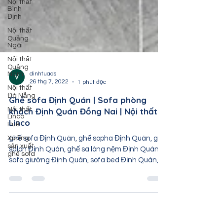
Nội thất
Bình
Định
Nội thất
Quảng
Ngãi
Nội thất
Quảng
Nam
Nội thất
dinhtuads
Đà Nẵng
26 thg 7, 2022
1 phút đọc
Nội thất
Ghế sofa Định Quán | Sofa phòng
Linco
Huế
khách Định Quán Đồng Nai | Nội thất
Linco
Xưởng
sản xuất
ghế sofa Định Quán, ghế sopha Định Quán, ghế
ghế sofa
salon Định Quán, ghế sa lông nệm Định Quán,
sofa giường Định Quán, sofa bed Định Quán,
sofa...