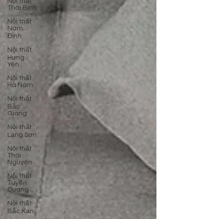
Nội thất
Thái Bình
Nội thất
Nam
Định
Nội thất
Hưng
Yên
Nội thất
Hà Nam
Nội thất
Bắc
Giang
Nội thất
Lạng Sơn
Nội thất
Thái
Nguyên
Nội thất
Tuyên
Quang
Nội thất
Bắc Kạn