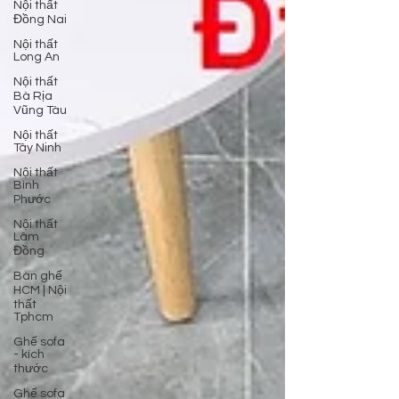
Nội thất
Đồng Nai
Nội thất
Long An
Nội thất
Bà Rịa
Vũng Tàu
Nội thất
Tây Ninh
Nội thất
Bình
Phước
Nội thất
Lâm
Đồng
Bàn ghế
HCM | Nội
thất
Tphcm
Ghế sofa
- kích
thước
Ghế sofa