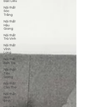
Bạc Liêu
Nội thất
Sóc
Trăng
Nội thất
Hậu
Giang
Nội thất
Trà Vinh
Nội thất
Vĩnh
Long
Nội thất
Bến Tre
Nội thất
Tiền
Giang
Nội thất
Cần Thơ
Nội thất
Ninh
Bình