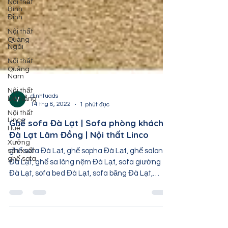
Nội thất
Bình
Định
Nội thất
Quảng
Ngãi
Nội thất
Quảng
Nam
Nội thất
Đà Nẵng
Nội thất
dinhtuads
Linco
14 thg 8, 2022
1 phút đọc
Huế
Ghế sofa Đà Lạt | Sofa phòng khách
Xưởng
sản xuất
Đà Lạt Lâm Đồng | Nội thất Linco
ghế sofa
ghế sofa Đà Lạt, ghế sopha Đà Lạt, ghế salon
Đà Lạt, ghế sa lông nệm Đà Lạt, sofa giường
Đà Lạt, sofa bed Đà Lạt, sofa băng Đà Lạt,
sofa...