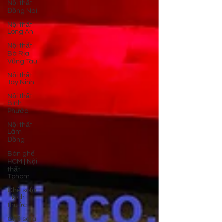
Nội thất
Đồng Nai
Nội thất
Long An
Nội thất
Bà Rịa
Vũng Tàu
Nội thất
Tây Ninh
Nội thất
Bình
Phước
Nội thất
Lâm
Đồng
Bàn ghế
HCM | Nội
thất
Tphcm
Ghế sofa
- kích
thước
Ghế sofa