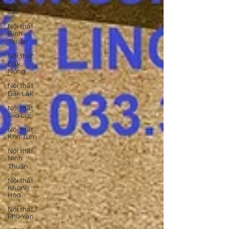
- màu
sắc
Nội thất
Bình
Thuận
Nội thất
Đăk
Nông
Nội thất
Đăk Lăk
Nội thất
Gia Lai
Nội thất
Kon Tum
Nội thất
Ninh
Thuận
Nội thất
Khánh
Hòa
Nội thất
Phú Yên