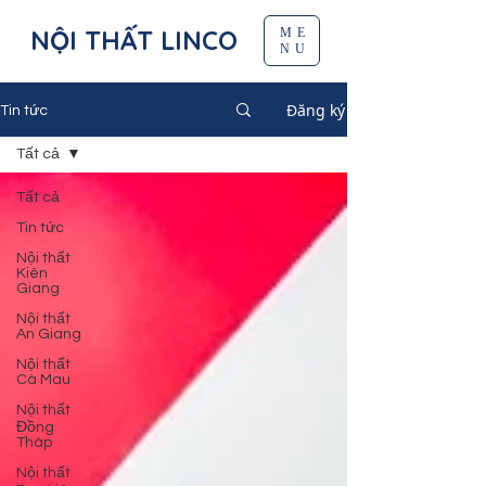
NỘI THẤT LINCO
ME
NU
Đăng ký
Tin tức
Tất cả
Tất cả
Tin tức
Nội thất
Kiên
Giang
Nội thất
An Giang
Nội thất
Cà Mau
Nội thất
Đồng
Tháp
Nội thất