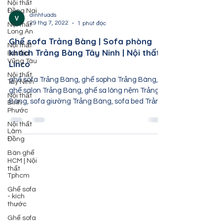
Nội thất
Đồng Nai
Nội thất
dinhtuads
Long An
29 thg 7, 2022
1 phút đọc
Nội thất
Ghế sofa Trảng Bàng | Sofa phòng
Bà Rịa
Vũng Tàu
khách Trảng Bàng Tây Ninh | Nội thất
Linco
Nội thất
Tây Ninh
ghế sofa Trảng Bàng, ghế sopha Trảng Bàng,
Nội thất
ghế salon Trảng Bàng, ghế sa lông nệm Trảng
Bình
Phước
Bàng, sofa giường Trảng Bàng, sofa bed Trảng
Bàng,...
Nội thất
Lâm
Đồng
Bàn ghế
HCM | Nội
thất
Tphcm
Ghế sofa
- kích
thước
Ghế sofa