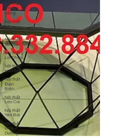
Nội thất
Cao
Bằng
Nội thất
Hà
Giang
Nội thất
Sơn La
Nội thất
Lai Châu
Nội thất
Hòa Bình
Nội thất
Điện
Biên
Nội thất
Lào Cai
Nội thất
Yên Bái
Nội thất
Bình
Dương