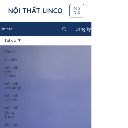
NỘI THẤT LINCO
ME
NU
Đăng ký
Tin tức
Tất cả
Tất cả
Tin tức
Nội thất
Kiên
Giang
Nội thất
An Giang
Nội thất
Cà Mau
Nội thất
Đồng
Tháp
Nội thất