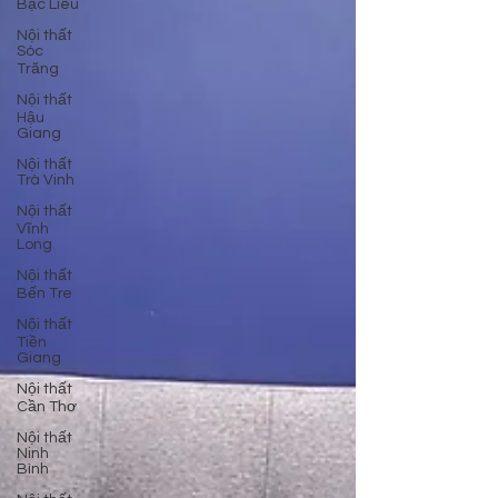
Bạc Liêu
Nội thất
Sóc
Trăng
Nội thất
Hậu
Giang
Nội thất
Trà Vinh
Nội thất
Vĩnh
Long
Nội thất
Bến Tre
Nội thất
Tiền
Giang
Nội thất
Cần Thơ
Nội thất
Ninh
Bình