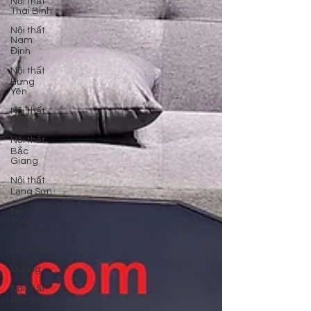
Nội thất
Thái Bình
Nội thất
Nam
Định
Nội thất
Hưng
Yên
Nội thất
Hà Nam
Nội thất
Bắc
Giang
Nội thất
Lạng Sơn
Nội thất
Thái
Nguyên
Nội thất
Tuyên
Quang
Nội thất
Bắc Kạn