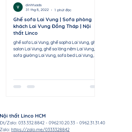
Nội thất Thái Nguyên
Nội thất Tuyên Quang
dinhtuads
31 thg 8, 2022
1 phút đọc
Ghế sofa Lai Vung | Sofa phòng
khách Lai Vung Đồng Tháp | Nội
Nội thất Sơn La
Nội thất Lai Châu
Nội th
thất Linco
ghế sofa Lai Vung, ghế sopha Lai Vung, ghế
salon Lai Vung, ghế sa lông nệm Lai Vung,
sofa giường Lai Vung, sofa bed Lai Vung,
sofa băng...
Nội thất Linco HCM
Đt/Zalo: 033.332.8842 - 0962.10.20.33 - 0962.31.31.40
Zalo:
https://zalo.me/0333328842