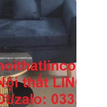
Bạc Liêu
Nội thất
Sóc
Trăng
Nội thất
Hậu
Giang
Nội thất
Trà Vinh
Nội thất
Vĩnh
Long
Nội thất
Bến Tre
Nội thất
Tiền
Giang
Nội thất
Cần Thơ
Nội thất
Ninh
Bình