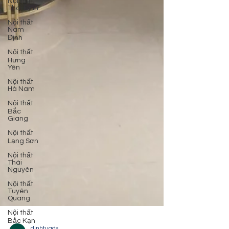
Nội thất
Thái Bình
Nội thất
Nam
Định
Nội thất
Hưng
Yên
Nội thất
Hà Nam
Nội thất
Bắc
Giang
Nội thất
Lạng Sơn
Nội thất
Thái
Nguyên
Nội thất
Tuyên
Quang
Nội thất
Bắc Kạn