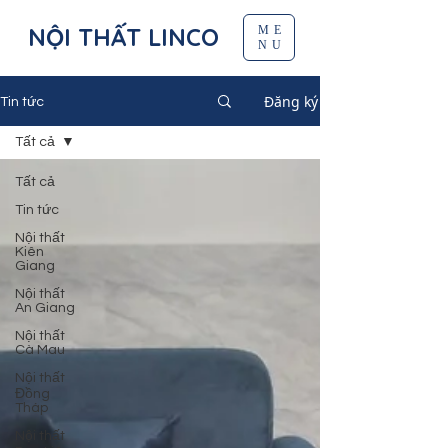
NỘI THẤT LINCO
ME
NU
Đăng ký
Tin tức
Tất cả
Tất cả
Tin tức
Nội thất
Kiên
Giang
Nội thất
An Giang
Nội thất
Cà Mau
Nội thất
Đồng
Tháp
Nội thất