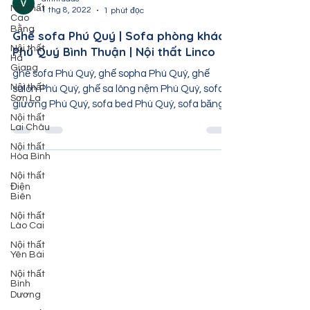
Nội thất
Cao
Bằng
dinhtuads
Nội thất
1 thg 8, 2022
1 phút đọc
Hà
Giang
Ghế sofa Phú Quý | Sofa phòng khách
Nội thất
Phú Quý Bình Thuận | Nội thất Linco
Sơn La
ghế sofa Phú Quý, ghế sopha Phú Quý, ghế
Nội thất
Lai Châu
salon Phú Quý, ghế sa lông nệm Phú Quý, sofa
giường Phú Quý, sofa bed Phú Quý, sofa băng
Nội thất
Hòa Bình
Phú...
Nội thất
Điện
Biên
Nội thất
Lào Cai
Nội thất
Yên Bái
Nội thất
Bình
Dương