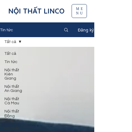
NỘI THẤT LINCO
ME
NU
Đăng ký
Tin tức
Tất cả
Tất cả
Tin tức
Nội thất
Kiên
Giang
Nội thất
An Giang
Nội thất
Cà Mau
Nội thất
Đồng
Tháp
Nội thất