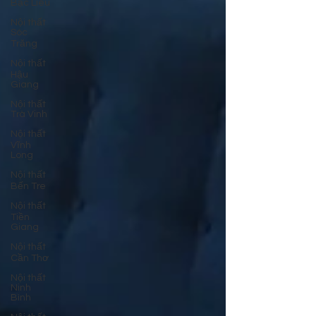
Bạc Liêu
Nội thất
Sóc
Trăng
Nội thất
Hậu
Giang
Nội thất
Trà Vinh
Nội thất
Vĩnh
Long
Nội thất
Bến Tre
Nội thất
Tiền
Giang
Nội thất
Cần Thơ
Nội thất
Ninh
Bình