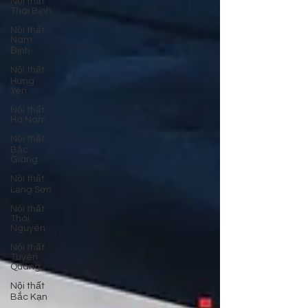
Nội thất
Thái Bình
Nội thất
Nam
Định
Nội thất
Hưng
Yên
Nội thất
Hà Nam
Nội thất
Bắc
Giang
Nội thất
Lạng Sơn
Nội thất
Thái
Nguyên
Nội thất
Tuyên
Quang
Nội thất
Bắc Kạn