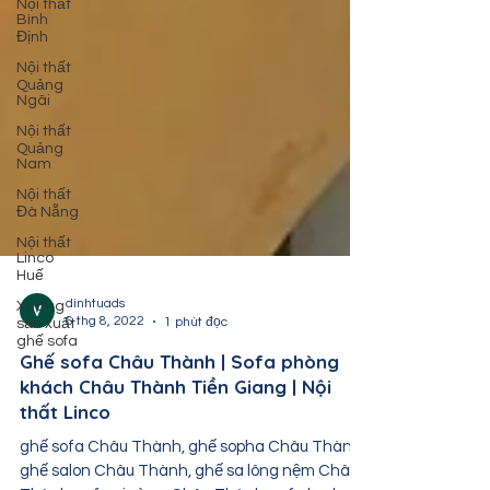
Nội thất
Bình
Định
Nội thất
Quảng
Ngãi
Nội thất
Quảng
Nam
Nội thất
Đà Nẵng
Nội thất
Linco
Huế
Xưởng
sản xuất
dinhtuads
ghế sofa
6 thg 8, 2022
1 phút đọc
Ghế sofa Châu Thành | Sofa phòng
khách Châu Thành Tiền Giang | Nội
thất Linco
ghế sofa Châu Thành, ghế sopha Châu Thành,