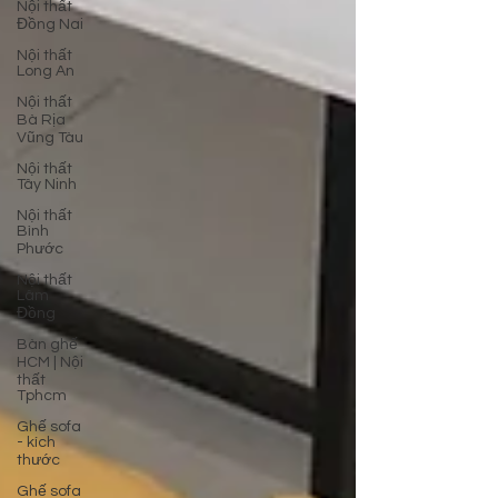
Nội thất
Đồng Nai
Nội thất
Long An
Nội thất
Bà Rịa
Vũng Tàu
Nội thất
Tây Ninh
Nội thất
Bình
Phước
Nội thất
Lâm
Đồng
Bàn ghế
HCM | Nội
thất
Tphcm
Ghế sofa
- kích
thước
Ghế sofa