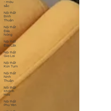
- màu
sắc
Nội thất
Bình
Thuận
Nội thất
Đăk
Nông
Nội thất
Đăk Lăk
Nội thất
Gia Lai
Nội thất
Kon Tum
Nội thất
Ninh
Thuận
Nội thất
Khánh
Hòa
Nội thất
Phú Yên