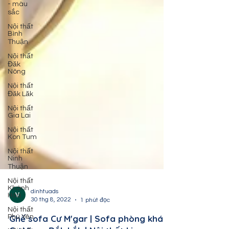
- màu
sắc
Nội thất
Bình
Thuận
Nội thất
Đăk
Nông
Nội thất
Đăk Lăk
Nội thất
Gia Lai
Nội thất
Kon Tum
Nội thất
Ninh
Thuận
Nội thất
Khánh
Hòa
dinhtuads
Nội thất
30 thg 8, 2022
1 phút đọc
Phú Yên