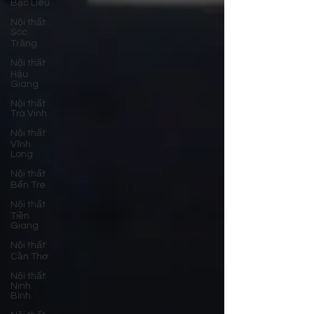
Bạc Liêu
Nội thất
Sóc
Trăng
Nội thất
Hậu
Giang
Nội thất
Trà Vinh
Nội thất
Vĩnh
Long
Nội thất
Bến Tre
Nội thất
Tiền
Giang
Nội thất
Cần Thơ
Nội thất
Ninh
Bình