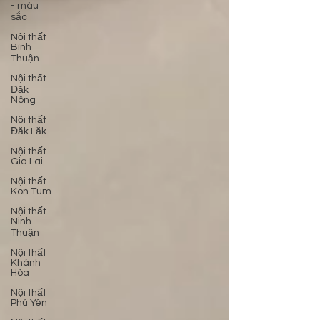
- màu
sắc
Nội thất
Bình
Thuận
Nội thất
Đăk
Nông
Nội thất
Đăk Lăk
Nội thất
Gia Lai
Nội thất
Kon Tum
Nội thất
Ninh
Thuận
Nội thất
Khánh
Hòa
Nội thất
Phú Yên