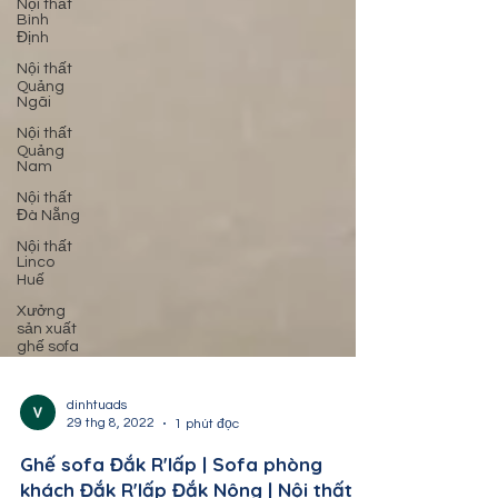
Nội thất
Bình
Định
Nội thất
Quảng
Ngãi
Nội thất
Quảng
Nam
Nội thất
Đà Nẵng
Nội thất
Linco
Huế
Xưởng
sản xuất
ghế sofa
dinhtuads
29 thg 8, 2022
1 phút đọc
Ghế sofa Đắk R'lấp | Sofa phòng