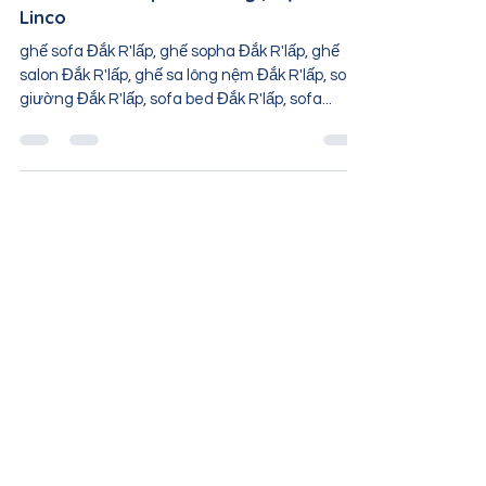
khách Đắk R'lấp Đắk Nông | Nội thất
Linco
ghế sofa Đắk R'lấp, ghế sopha Đắk R'lấp, ghế
salon Đắk R'lấp, ghế sa lông nệm Đắk R'lấp, sofa
giường Đắk R'lấp, sofa bed Đắk R'lấp, sofa...