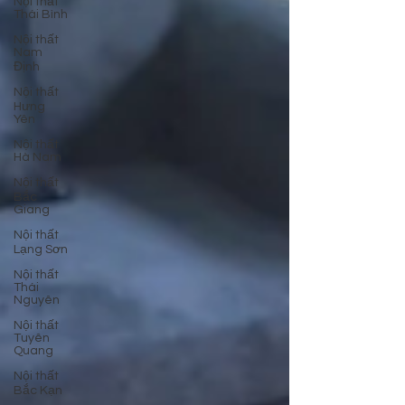
Nội thất
Thái Bình
Nội thất
Nam
Định
Nội thất
Hưng
Yên
Nội thất
Hà Nam
Nội thất
Bắc
Giang
Nội thất
Lạng Sơn
Nội thất
Thái
Nguyên
Nội thất
Tuyên
Quang
Nội thất
Bắc Kạn