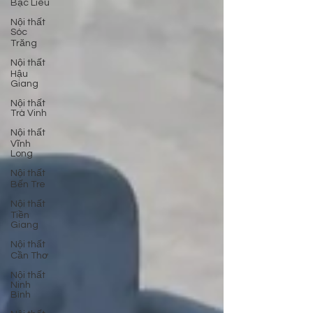
Bạc Liêu
Nội thất
Sóc
Trăng
Nội thất
Hậu
Giang
Nội thất
Trà Vinh
Nội thất
Vĩnh
Long
Nội thất
Bến Tre
Nội thất
Tiền
Giang
Nội thất
Cần Thơ
Nội thất
Ninh
Bình