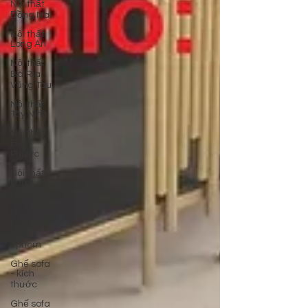
Nội thất
Đồng Nai
Nội thất
Long An
Nội thất
Bà Rịa
Vũng Tàu
Nội thất
Tây Ninh
Nội thất
Bình
Phước
Nội thất
Lâm
Đồng
Bàn ghế
HCM | Nội
thất
Tphcm
Ghế sofa
- kích
thước
Ghế sofa