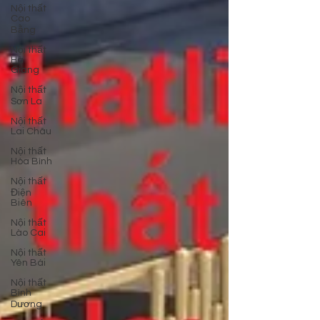
Nội thất
Cao
Bằng
Nội thất
Hà
Giang
Nội thất
Sơn La
Nội thất
Lai Châu
Nội thất
Hòa Bình
Nội thất
Điện
Biên
Nội thất
Lào Cai
Nội thất
Yên Bái
Nội thất
Bình
Dương