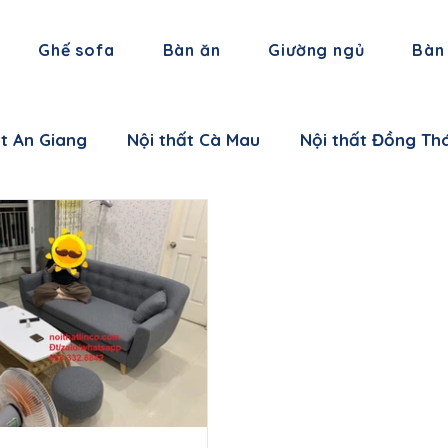
Ghế sofa
Bàn ăn
Giường ngủ
Bàn
ất An Giang
Nội thất Cà Mau
Nội thất Đồng Th
 thất Hậu Giang
Nội thất Trà Vinh
Nội thất Vĩ
 thất Cần Thơ
Nội thất Ninh Bình
Nội thất Thái
i thất Hà Nam
Nội thất Bắc Giang
Nội thất L