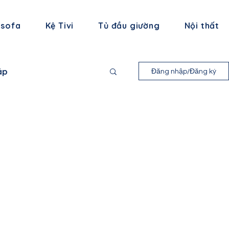
 sofa
Kệ Tivi
Tủ đầu giường
Nội thất
áp
Đăng nhập/Đăng ký
nh Long
 Bình
ạng Sơn