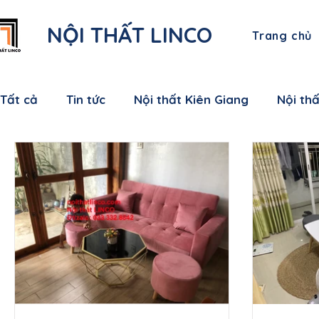
NỘI THẤT LINCO
Trang chủ
Tất cả
Tin tức
Nội thất Kiên Giang
Nội th
Nội thất Bạc Liêu
Nội thất Sóc Trăng
Nội
Nội thất Bến Tre
Nội thất Tiền Giang
Nội
Nội thất Nam Định
Nội thất Hưng Yên
Nộ