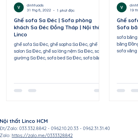
Nội thất Thái Nguyên
Nội thất Tuyên Quang
dinhtuads
dinh
31 thg 8, 2022
19 t
1 phút đọc
Ghế sofa Sa Đéc | Sofa phòng
Ghế sof
khách Sa Đéc Đồng Tháp | Nội thất
Sofa bă
Nội thất Sơn La
Nội thất Lai Châu
Nội th
Linco
sofa băng
băng Đồng
ghế sofa Sa Đéc, ghế sopha Sa Đéc, ghế
sofa văng
salon Sa Đéc, ghế sa lông nệm Sa Đéc, sofa
Tháp, ghế.
giường Sa Đéc, sofa bed Sa Đéc, sofa băng
Sa Đéc, sofa...
Nội thất Linco HCM
Đt/Zalo: 033.332.8842 - 0962.10.20.33 - 0962.31.31.40
Zalo:
https://zalo.me/0333328842