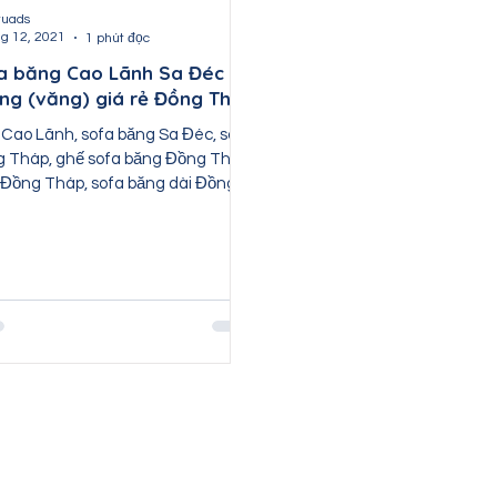
Nội thất Bắc Kạn
Nội thất Cao Bằng
Nội t
tuads
hg 12, 2021
1 phút đọc
a băng Cao Lãnh Sa Đéc |
ng (văng) giá rẻ Đồng Tháp
ất Hòa Bình
Nội thất Điện Biên
Nội thất Lào Ca
 Cao Lãnh, sofa băng Sa Đéc, sofa
 Tháp, ghế sofa băng Đồng Tháp,
 Đồng Tháp, sofa băng dài Đồng
..