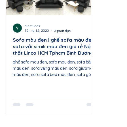
Nội thất Thái Nguyên
Nội thất Tuyên Quang
Nội thất Sơn La
Nội thất Lai Châu
Nội th
dinhtuads
12 thg 12, 2020
3 phút đọc
Sofa màu đen | ghế sofa màu đen |
sofa vải simili màu đen giá rẻ Nội
thất Linco HCM Tphcm Bình Dương
ghế sofa màu đen, sofa màu đen, sofa băng
màu đen, sofa văng màu đen, sofa giường
màu đen, sofa sofa bed màu đen, sofa góc L
màu đen tphcm