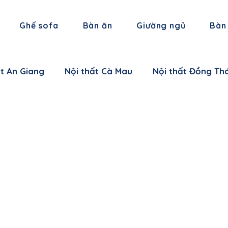
Ghế sofa
Bàn ăn
Giường ngủ
Bàn
ất An Giang
Nội thất Cà Mau
Nội thất Đồng Th
 thất Hậu Giang
Nội thất Trà Vinh
Nội thất Vĩ
 thất Cần Thơ
Nội thất Ninh Bình
Nội thất Thái
i thất Hà Nam
Nội thất Bắc Giang
Nội thất L