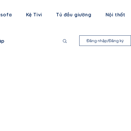
 sofa
Kệ Tivi
Tủ đầu giường
Nội thất
áp
Đăng nhập/Đăng ký
nh Long
 Bình
ạng Sơn