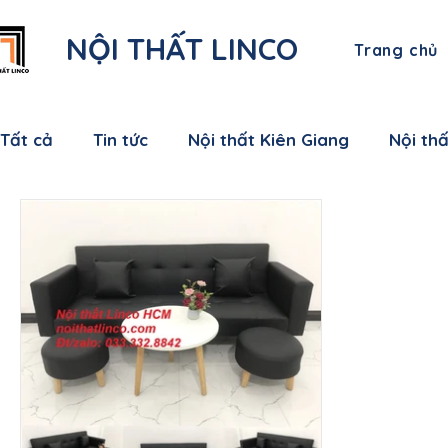
NỘI THẤT LINCO
Trang chủ
Tất cả
Tin tức
Nội thất Kiên Giang
Nội th
Nội thất Bạc Liêu
Nội thất Sóc Trăng
Nội
Nội thất Bến Tre
Nội thất Tiền Giang
Nội
Nội thất Nam Định
Nội thất Hưng Yên
Nộ