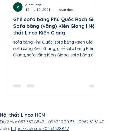
Nội thất Thái Nguyên
Nội thất Tuyên Quang
dinhtuads
17 thg 12, 2021
1 phút đọc
Ghế sofa băng Phú Quốc Rạch Giá |
Sofa băng (văng) Kiên Giang | Nội
Nội thất Sơn La
Nội thất Lai Châu
Nội th
thất Linco Kiên Giang
sofa băng Phú Quốc, sofa băng Rạch Giá,
sofa băng Kiên Giang, ghế sofa băng Kiên
Giang, sofa văng Kiên Giang, sofa băng dài
Kiên Giang,...
Nội thất Linco HCM
Đt/Zalo: 033.332.8842 - 0962.10.20.33 - 0962.31.31.40
Zalo:
https://zalo.me/0333328842