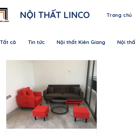
NỘI THẤT LINCO
Trang chủ
Tất cả
Tin tức
Nội thất Kiên Giang
Nội th
Nội thất Bạc Liêu
Nội thất Sóc Trăng
Nội
Nội thất Bến Tre
Nội thất Tiền Giang
Nội
Nội thất Nam Định
Nội thất Hưng Yên
Nộ