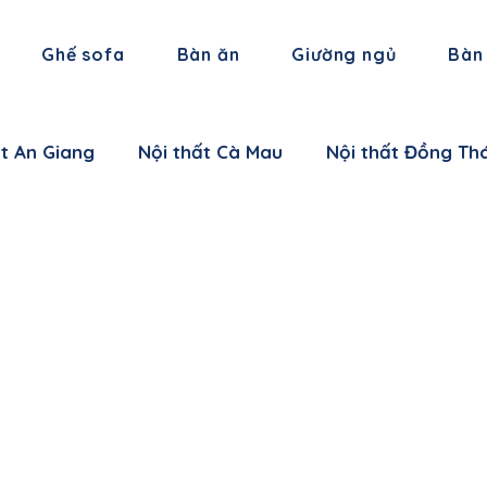
Ghế sofa
Bàn ăn
Giường ngủ
Bàn
ất An Giang
Nội thất Cà Mau
Nội thất Đồng Th
 thất Hậu Giang
Nội thất Trà Vinh
Nội thất Vĩ
 thất Cần Thơ
Nội thất Ninh Bình
Nội thất Thái
i thất Hà Nam
Nội thất Bắc Giang
Nội thất L