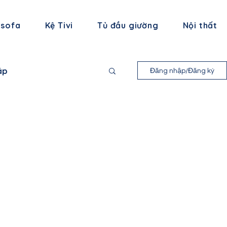
 sofa
Kệ Tivi
Tủ đầu giường
Nội thất
áp
Đăng nhập/Đăng ký
nh Long
 Bình
ạng Sơn