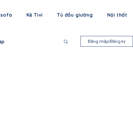
 sofa
Kệ Tivi
Tủ đầu giường
Nội thất
áp
Đăng nhập/Đăng ký
nh Long
 Bình
ạng Sơn