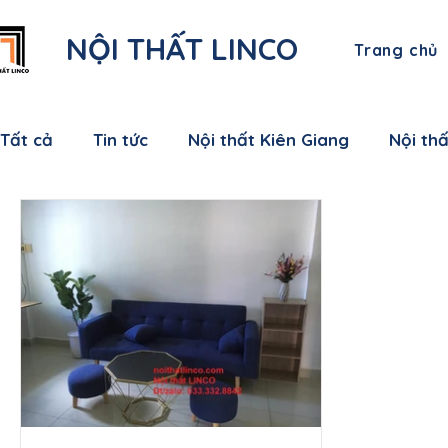
NỘI THẤT LINCO
Trang chủ
Tất cả
Tin tức
Nội thất Kiên Giang
Nội th
Nội thất Bạc Liêu
Nội thất Sóc Trăng
Nội
Nội thất Bến Tre
Nội thất Tiền Giang
Nội
Nội thất Nam Định
Nội thất Hưng Yên
Nộ