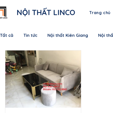
NỘI THẤT LINCO
Trang chủ
Tất cả
Tin tức
Nội thất Kiên Giang
Nội th
Nội thất Bạc Liêu
Nội thất Sóc Trăng
Nội
Nội thất Bến Tre
Nội thất Tiền Giang
Nội
Nội thất Nam Định
Nội thất Hưng Yên
Nộ