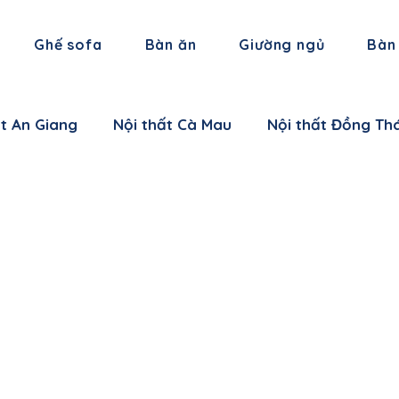
Ghế sofa
Bàn ăn
Giường ngủ
Bàn
ất An Giang
Nội thất Cà Mau
Nội thất Đồng Th
 thất Hậu Giang
Nội thất Trà Vinh
Nội thất Vĩ
 thất Cần Thơ
Nội thất Ninh Bình
Nội thất Thái
i thất Hà Nam
Nội thất Bắc Giang
Nội thất L