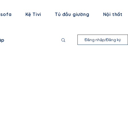
 sofa
Kệ Tivi
Tủ đầu giường
Nội thất
áp
Đăng nhập/Đăng ký
nh Long
 Bình
ạng Sơn