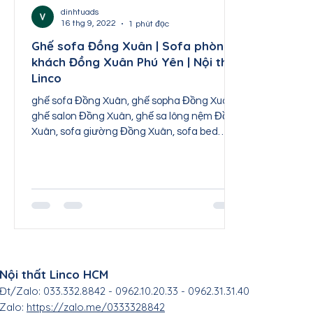
Nội thất Thái Nguyên
Nội thất Tuyên Quang
dinhtuads
16 thg 9, 2022
1 phút đọc
Ghế sofa Đồng Xuân | Sofa phòng
khách Đồng Xuân Phú Yên | Nội thất
Nội thất Sơn La
Nội thất Lai Châu
Nội th
Linco
ghế sofa Đồng Xuân, ghế sopha Đồng Xuân,
ghế salon Đồng Xuân, ghế sa lông nệm Đồng
Xuân, sofa giường Đồng Xuân, sofa bed
Đồng Xuân, sofa...
Nội thất Linco HCM
Đt/Zalo: 033.332.8842 - 0962.10.20.33 - 0962.31.31.40
Zalo:
https://zalo.me/0333328842