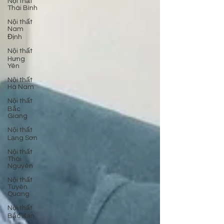
Nội thất
Thái Bình
Nội thất
Nam
Định
Nội thất
Hưng
Yên
Nội thất
Hà Nam
Nội thất
Bắc
Giang
Nội thất
Lạng Sơn
Nội thất
Thái
Nguyên
Nội thất
Tuyên
Quang
Nội thất
Bắc Kạn