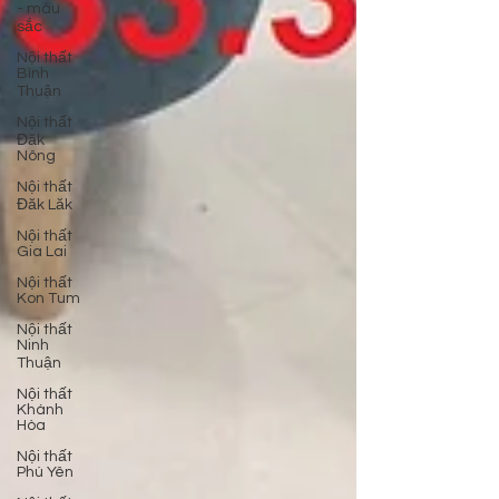
- màu
sắc
Nội thất
Bình
Thuận
Nội thất
Đăk
Nông
Nội thất
Đăk Lăk
Nội thất
Gia Lai
Nội thất
Kon Tum
Nội thất
Ninh
Thuận
Nội thất
Khánh
Hòa
Nội thất
Phú Yên