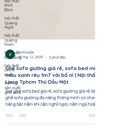
Nội thất
Bình
Định
Nội thất
Quảng
Ngãi
Nội thất
Quảng
Nam
Nội thất
Đà Nẵng
dinhtuads
16 thg 12, 2020
3 phút đọc
Nội thất
Linco
Huế
Ghế sofa giường giá rẻ, sofa bed mini
màu xanh rêu 1m7 vải bố nỉ | Nội thất
Xưởng
sản xuất
Linco Tphcm Thủ Dầu Một
ghế sofa
Set ghế sofa bed giá rẻ, sofa giường giá rẻ, bộ
ghế sofa giường đa năng thông minh có chức
năng bật nằm khi cần nghỉ ngơi, nằm ngủ hoặc
xem