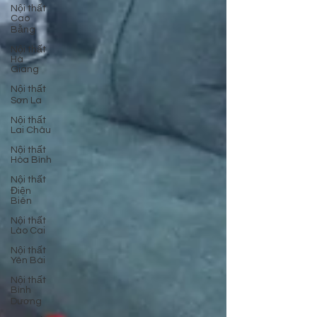
Nội thất
Cao
Bằng
Nội thất
Hà
Giang
Nội thất
Sơn La
Nội thất
Lai Châu
Nội thất
Hòa Bình
Nội thất
Điện
Biên
Nội thất
Lào Cai
Nội thất
Yên Bái
Nội thất
Bình
Dương