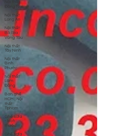
Nội thất
Đồng Nai
Nội thất
Long An
Nội thất
Bà Rịa
Vũng Tàu
Nội thất
Tây Ninh
Nội thất
Bình
Phước
Nội thất
Lâm
Đồng
Bàn ghế
HCM | Nội
thất
Tphcm
Ghế sofa
- kích
thước
Ghế sofa