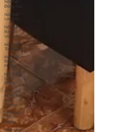
Nội thất
Đồng Nai
Nội thất
Long An
Nội thất
Bà Rịa
Vũng Tàu
Nội thất
Tây Ninh
Nội thất
Bình
Phước
Nội thất
Lâm
Đồng
Bàn ghế
HCM | Nội
thất
Tphcm
Ghế sofa
- kích
thước
Ghế sofa