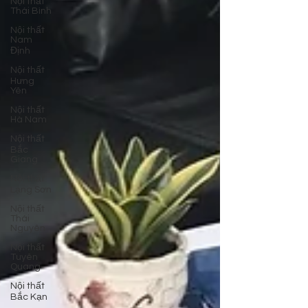
Nội thất
Thái Bình
Nội thất
Nam
Định
Nội thất
Hưng
Yên
Nội thất
Hà Nam
Nội thất
Bắc
Giang
Nội thất
Lạng Sơn
Nội thất
Thái
Nguyên
Nội thất
Tuyên
Quang
Nội thất
Bắc Kạn