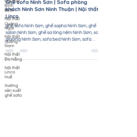
7 thg 9, 2022
1 phút đọc
Nội thất
Bình
Định
Ghế sofa Ninh Sơn | Sofa phòng
khách Ninh Sơn Ninh Thuận | Nội thất
Nội thất
Quảng
Linco
Ngãi
ghế sofa Ninh Sơn, ghế sopha Ninh Sơn, ghế
Nội thất
Quảng
salon Ninh Sơn, ghế sa lông nệm Ninh Sơn, sofa
Nam
giường Ninh Sơn, sofa bed Ninh Sơn, sofa
Nội thất
băng...
Đà Nẵng
Nội thất
Linco
Huế
Xưởng
sản xuất
ghế sofa