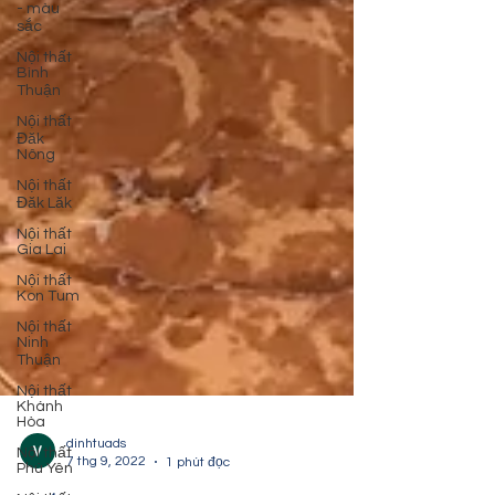
- màu
sắc
Nội thất
Bình
Thuận
Nội thất
Đăk
Nông
Nội thất
Đăk Lăk
Nội thất
Gia Lai
Nội thất
Kon Tum
Nội thất
Ninh
Thuận
Nội thất
Khánh
Hòa
Nội thất
Phú Yên
dinhtuads