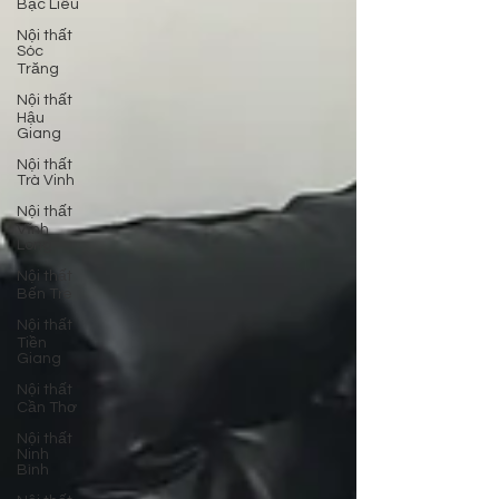
Bạc Liêu
Nội thất
Sóc
Trăng
Nội thất
Hậu
Giang
Nội thất
Trà Vinh
Nội thất
Vĩnh
Long
Nội thất
Bến Tre
Nội thất
Tiền
Giang
Nội thất
Cần Thơ
Nội thất
Ninh
Bình