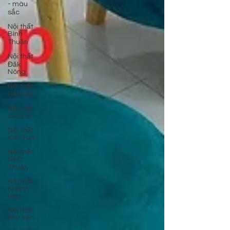
- màu
sắc
Nội thất
Bình
Thuận
Nội thất
Đăk
Nông
Nội thất
Đăk Lăk
Nội thất
Gia Lai
Nội thất
Kon Tum
Nội thất
Ninh
Thuận
Nội thất
Khánh
Hòa
Nội thất
Phú Yên