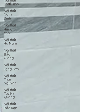
Nội thất
Thái Bình
Nội thất
Nam
Định
Nội thất
Hưng
Yên
Nội thất
Hà Nam
Nội thất
Bắc
Giang
Nội thất
Lạng Sơn
Nội thất
Thái
Nguyên
Nội thất
Tuyên
Quang
Nội thất
Bắc Kạn