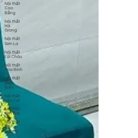
Nội thất
Cao
Bằng
Nội thất
Hà
Giang
Nội thất
Sơn La
Nội thất
Lai Châu
Nội thất
Hòa Bình
Nội thất
Điện
Biên
Nội thất
Lào Cai
Nội thất
Yên Bái
Nội thất
Bình
Dương