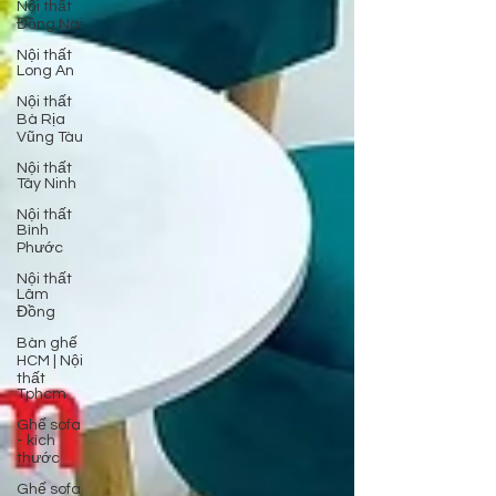
Nội thất
Đồng Nai
Nội thất
Long An
Nội thất
Bà Rịa
Vũng Tàu
Nội thất
Tây Ninh
Nội thất
Bình
Phước
Nội thất
Lâm
Đồng
Bàn ghế
HCM | Nội
thất
Tphcm
Ghế sofa
- kích
thước
Ghế sofa