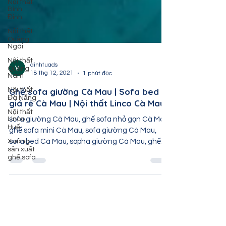
Nội thất
Bình
Định
Nội thất
Quảng
Ngãi
Nội thất
Quảng
Nam
dinhtuads
18 thg 12, 2021
1 phút đọc
Nội thất
Đà Nẵng
Ghế sofa giường Cà Mau | Sofa bed
Nội thất
giá rẻ Cà Mau | Nội thất Linco Cà Mau
Linco
Huế
sofa giường Cà Mau, ghế sofa nhỏ gọn Cà Mau,
Xưởng
ghế sofa mini Cà Mau, sofa giường Cà Mau,
sản xuất
sofa bed Cà Mau, sopha giường Cà Mau, ghế
ghế sofa
salong...