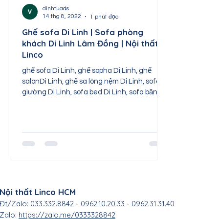
Nội thất Thái Nguyên
Nội thất Tuyên Quang
dinhtuads
14 thg 8, 2022
1 phút đọc
Ghế sofa Di Linh | Sofa phòng
khách Di Linh Lâm Đồng | Nội thất
Nội thất Sơn La
Nội thất Lai Châu
Nội th
Linco
ghế sofa Di Linh, ghế sopha Di Linh, ghế
salonDi Linh, ghế sa lông nệm Di Linh, sofa
giường Di Linh, sofa bed Di Linh, sofa băng
Di Linh,...
Nội thất Linco HCM
Đt/Zalo: 033.332.8842 - 0962.10.20.33 - 0962.31.31.40
Zalo:
https://zalo.me/0333328842