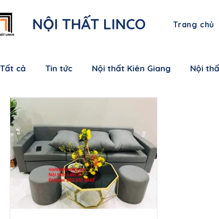
NỘI THẤT LINCO
Trang chủ
Tất cả
Tin tức
Nội thất Kiên Giang
Nội th
Nội thất Bạc Liêu
Nội thất Sóc Trăng
Nội
Nội thất Bến Tre
Nội thất Tiền Giang
Nội
Nội thất Nam Định
Nội thất Hưng Yên
Nộ