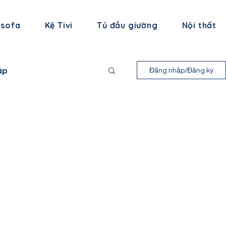
 sofa
Kệ Tivi
Tủ đầu giường
Nội thất
áp
Đăng nhập/Đăng ký
nh Long
 Bình
ạng Sơn