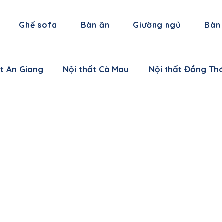
Ghế sofa
Bàn ăn
Giường ngủ
Bàn
ất An Giang
Nội thất Cà Mau
Nội thất Đồng Th
 thất Hậu Giang
Nội thất Trà Vinh
Nội thất Vĩ
 thất Cần Thơ
Nội thất Ninh Bình
Nội thất Thái
i thất Hà Nam
Nội thất Bắc Giang
Nội thất L