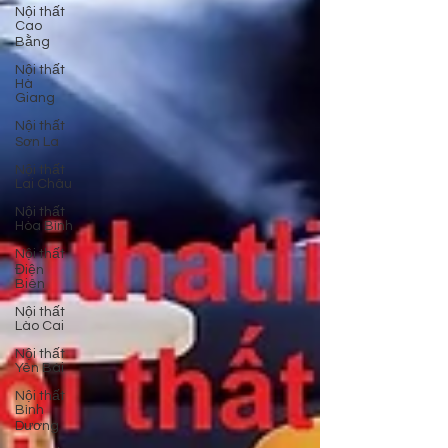
Nội thất
Cao
Bằng
Nội thất
Hà
Giang
Nội thất
Sơn La
Nội thất
Lai Châu
Nội thất
Hòa Bình
Nội thất
Điện
Biên
Nội thất
Lào Cai
Nội thất
Yên Bái
Nội thất
Bình
Dương