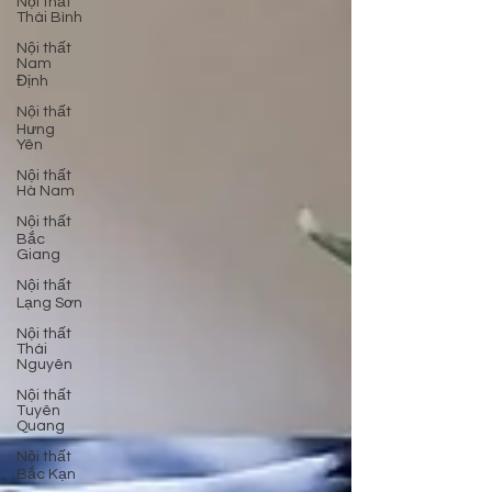
Nội thất
Thái Bình
Nội thất
Nam
Định
Nội thất
Hưng
Yên
Nội thất
Hà Nam
Nội thất
Bắc
Giang
Nội thất
Lạng Sơn
Nội thất
Thái
Nguyên
Nội thất
Tuyên
Quang
Nội thất
Bắc Kạn