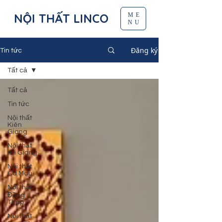
NỘI THẤT LINCO
ME
NU
Đăng ký
Tin tức
Tất cả
Tất cả
Tin tức
Nội thất
Kiên
Giang
Nội thất
An Giang
Nội thất
Cà Mau
Nội thất
Đồng
Tháp
Nội thất