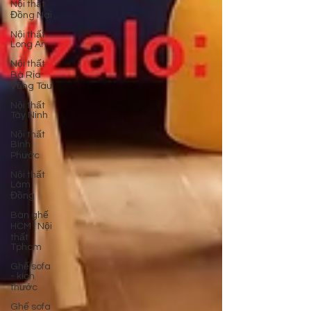
Nội thất
Đồng Nai
Nội thất
Long An
Nội thất
Bà Rịa
Vũng Tàu
Nội thất
Tây Ninh
Nội thất
Bình
Phước
Nội thất
Lâm
Đồng
Bàn ghế
HCM | Nội
thất
Tphcm
Ghế sofa
- kích
thước
Ghế sofa