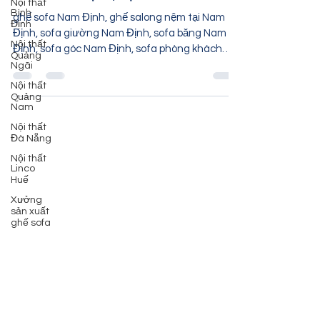
Nội thất
Ghế sofa Nam Định | Sofa phòng
Bình
khách Nam Định | Nội thất Linco
Định
Nội thất
ghế sofa Nam Định, ghế salong nệm tại Nam
Quảng
Định, sofa giường Nam Định, sofa băng Nam
Ngãi
Định, sofa góc Nam Định, sofa phòng khách
Nội thất
Nam Định,...
Quảng
Nam
Nội thất
Đà Nẵng
Nội thất
Linco
Huế
Xưởng
sản xuất
ghế sofa