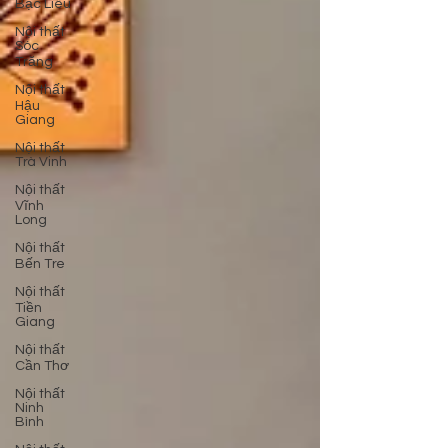
Bạc Liêu
Nội thất
Sóc
Trăng
Nội thất
Hậu
Giang
Nội thất
Trà Vinh
Nội thất
Vĩnh
Long
Nội thất
Bến Tre
Nội thất
Tiền
Giang
Nội thất
Cần Thơ
Nội thất
Ninh
Bình