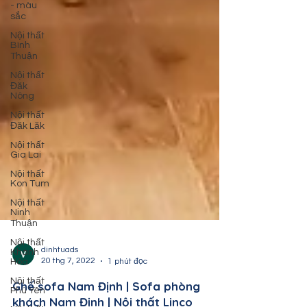
- màu
sắc
Nội thất
Bình
Thuận
Nội thất
Đăk
Nông
Nội thất
Đăk Lăk
Nội thất
Gia Lai
Nội thất
Kon Tum
Nội thất
Ninh
Thuận
Nội thất
Khánh
Hòa
dinhtuads
Nội thất
20 thg 7, 2022
1 phút đọc
Phú Yên