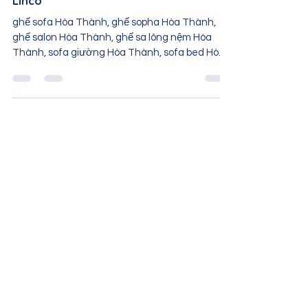
khách Hòa Thành Tây Ninh | Nội thất
Linco
ghế sofa Hòa Thành, ghế sopha Hòa Thành,
ghế salon Hòa Thành, ghế sa lông nệm Hòa
Thành, sofa giường Hòa Thành, sofa bed Hòa
Thành, sofa...