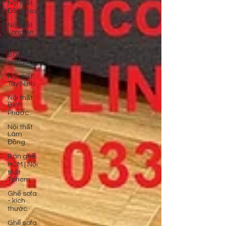
Nội thất
Đồng Nai
Nội thất
Long An
Nội thất
Bà Rịa
Vũng Tàu
Nội thất
Tây Ninh
Nội thất
Bình
Phước
Nội thất
Lâm
Đồng
Bàn ghế
HCM | Nội
thất
Tphcm
Ghế sofa
- kích
thước
Ghế sofa