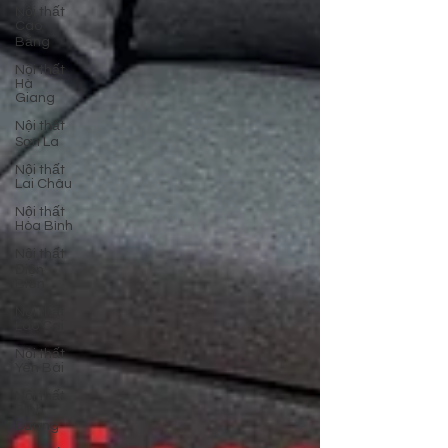
Nội thất
Cao
Bằng
Nội thất
Hà
Giang
Nội thất
Sơn La
Nội thất
Lai Châu
Nội thất
Hòa Bình
Nội thất
Điện
Biên
Nội thất
Lào Cai
Nội thất
Yên Bái
Nội thất
Bình
Dương