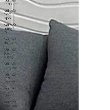
Nội thất
Thái Bình
Nội thất
Nam
Định
Nội thất
Hưng
Yên
Nội thất
Hà Nam
Nội thất
Bắc
Giang
Nội thất
Lạng Sơn
Nội thất
Thái
Nguyên
Nội thất
Tuyên
Quang
Nội thất
Bắc Kạn