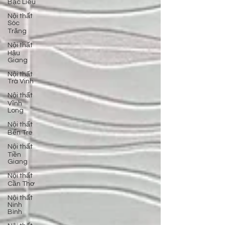
Bạc Liêu
Nội thất
Sóc
Trăng
Nội thất
Hậu
Giang
Nội thất
Trà Vinh
Nội thất
Vĩnh
Long
Nội thất
Bến Tre
Nội thất
Tiền
Giang
Nội thất
Cần Thơ
Nội thất
Ninh
Bình