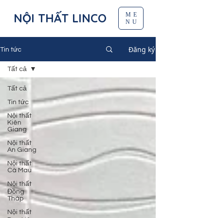
NỘI THẤT LINCO
ME
NU
Đăng ký
Tin tức
Tất cả
Tất cả
Tin tức
Nội thất
Kiên
Giang
Nội thất
An Giang
Nội thất
Cà Mau
Nội thất
Đồng
Tháp
Nội thất