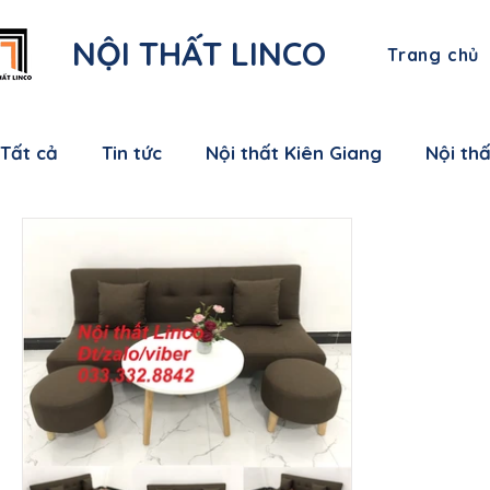
NỘI THẤT LINCO
Trang chủ
Tất cả
Tin tức
Nội thất Kiên Giang
Nội th
Nội thất Bạc Liêu
Nội thất Sóc Trăng
Nội
Nội thất Bến Tre
Nội thất Tiền Giang
Nội
Nội thất Nam Định
Nội thất Hưng Yên
Nộ