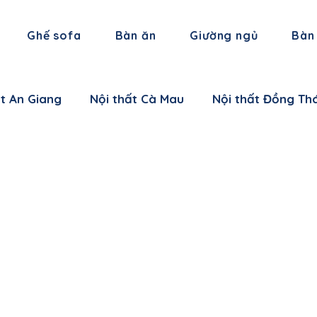
Ghế sofa
Bàn ăn
Giường ngủ
Bàn
ất An Giang
Nội thất Cà Mau
Nội thất Đồng Th
 thất Hậu Giang
Nội thất Trà Vinh
Nội thất Vĩ
 thất Cần Thơ
Nội thất Ninh Bình
Nội thất Thái
i thất Hà Nam
Nội thất Bắc Giang
Nội thất L