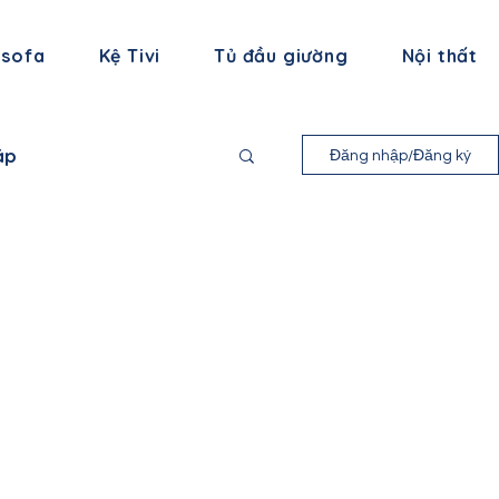
 sofa
Kệ Tivi
Tủ đầu giường
Nội thất
áp
Đăng nhập/Đăng ký
nh Long
 Bình
ạng Sơn