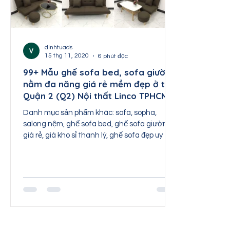
Nội thất Thái Nguyên
Nội thất Tuyên Quang
Nội thất Sơn La
Nội thất Lai Châu
Nội th
dinhtuads
15 thg 11, 2020
6 phút đọc
99+ Mẫu ghế sofa bed, sofa giường
nằm đa năng giá rẻ mềm đẹp ở tại
Quận 2 (Q2) Nội thất Linco TPHCM
Danh mục sản phẩm khác: sofa, sopha,
salong nệm, ghế sofa bed, ghế sofa giường
giá rẻ, giá kho sỉ thanh lý, ghế sofa đẹp uy tín
chất...