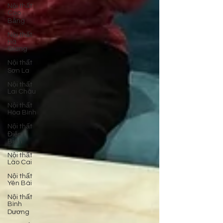
Nội thất
Cao
Bằng
Nội thất
Hà
Giang
Nội thất
Sơn La
Nội thất
Lai Châu
Nội thất
Hòa Bình
Nội thất
Điện
Biên
Nội thất
Lào Cai
Nội thất
Yên Bái
Nội thất
Bình
Dương