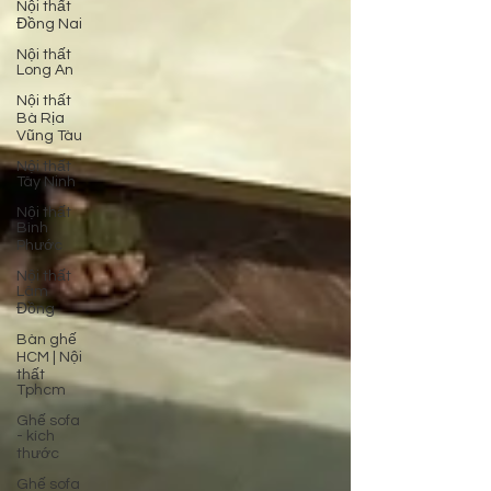
Nội thất
Đồng Nai
Nội thất
Long An
Nội thất
Bà Rịa
Vũng Tàu
Nội thất
Tây Ninh
Nội thất
Bình
Phước
Nội thất
Lâm
Đồng
Bàn ghế
HCM | Nội
thất
Tphcm
Ghế sofa
- kích
thước
Ghế sofa