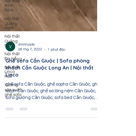
Nội thất
Bình
Định
Nội thất
Quảng
Ngãi
Nội thất
Quảng
Nam
Nội thất
dinhtuads
Đà Nẵng
26 thg 7, 2022
1 phút đọc
Nội thất
Ghế sofa Cần Giuộc | Sofa phòng
Linco
Huế
khách Cần Giuộc Long An | Nội thất
Linco
Xưởng
sản xuất
ghế sofa Cần Giuộc, ghế sopha Cần Giuộc, ghế
ghế sofa
salon Cần Giuộc, ghế sa lông nệm Cần Giuộc,
sofa giường Cần Giuộc, sofa bed Cần Giuộc,
sofa...