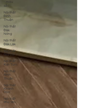
- màu
sắc
Nội thất
Bình
Thuận
Nội thất
Đăk
Nông
Nội thất
Đăk Lăk
Nội thất
Gia Lai
Nội thất
Kon Tum
Nội thất
Ninh
Thuận
Nội thất
Khánh
Hòa
Nội thất
Phú Yên