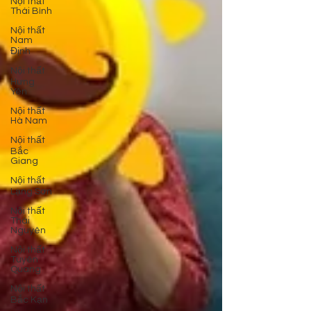
Nội thất
Thái Bình
Nội thất
Nam
Định
Nội thất
Hưng
Yên
Nội thất
Hà Nam
Nội thất
Bắc
Giang
Nội thất
Lạng Sơn
Nội thất
Thái
Nguyên
Nội thất
Tuyên
Quang
Nội thất
Bắc Kạn