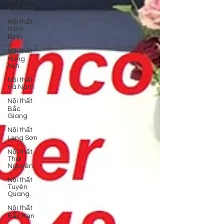
Nội thất
Thái Bình
Nội thất
Nam
Định
Nội thất
Hưng
Yên
Nội thất
Hà Nam
Nội thất
Bắc
Giang
Nội thất
Lạng Sơn
Nội thất
Thái
Nguyên
Nội thất
Tuyên
Quang
Nội thất
Bắc Kạn