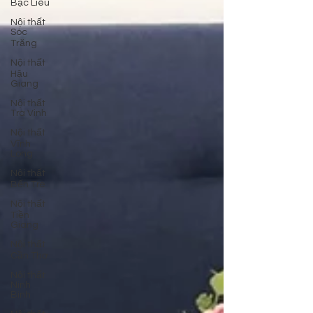
Bạc Liêu
Nội thất
Sóc
Trăng
Nội thất
Hậu
Giang
Nội thất
Trà Vinh
Nội thất
Vĩnh
Long
Nội thất
Bến Tre
Nội thất
Tiền
Giang
Nội thất
Cần Thơ
Nội thất
Ninh
Bình