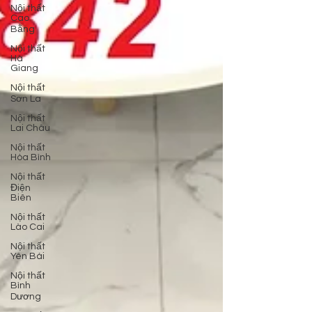
Nội thất
Cao
Bằng
Nội thất
Hà
Giang
Nội thất
Sơn La
Nội thất
Lai Châu
Nội thất
Hòa Bình
Nội thất
Điện
Biên
Nội thất
Lào Cai
Nội thất
Yên Bái
Nội thất
Bình
Dương