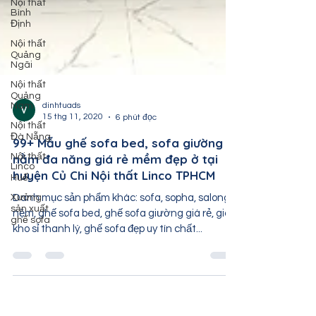
Nội thất
Bình
Định
Nội thất
Quảng
Ngãi
Nội thất
Quảng
Nam
Nội thất
dinhtuads
Đà Nẵng
15 thg 11, 2020
6 phút đọc
Nội thất
99+ Mẫu ghế sofa bed, sofa giường
Linco
Huế
nằm đa năng giá rẻ mềm đẹp ở tại
huyện Củ Chi Nội thất Linco TPHCM
Xưởng
sản xuất
ghế sofa
Danh mục sản phẩm khác: sofa, sopha, salong
nệm, ghế sofa bed, ghế sofa giường giá rẻ, giá
kho sỉ thanh lý, ghế sofa đẹp uy tín chất...