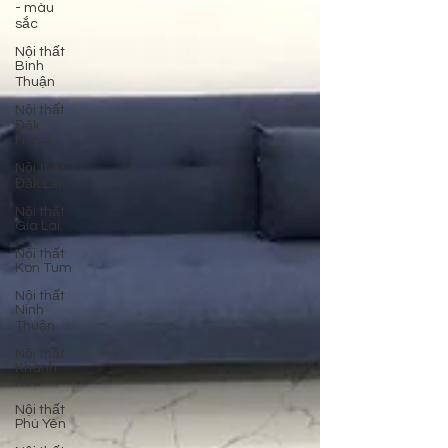
- màu
sắc
Nội thất
Bình
Thuận
Nội thất
Đăk
Nông
Nội thất
Đăk Lăk
Nội thất
Gia Lai
Nội thất
Kon Tum
Nội thất
Ninh
Thuận
Nội thất
Khánh
Hòa
Nội thất
Phú Yên