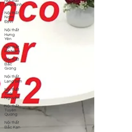
Nội thất
Thái Bình
Nội thất
Nam
Định
Nội thất
Hưng
Yên
Nội thất
Hà Nam
Nội thất
Bắc
Giang
Nội thất
Lạng Sơn
Nội thất
Thái
Nguyên
Nội thất
Tuyên
Quang
Nội thất
Bắc Kạn