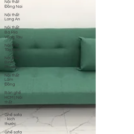
Nội thất
Đồng Nai
Nội thất
Long An
Nội thất
Bà Rịa
Vũng Tàu
Nội thất
Tây Ninh
Nội thất
Bình
Phước
Nội thất
Lâm
Đồng
Bàn ghế
HCM | Nội
thất
Tphcm
Ghế sofa
- kích
thước
Ghế sofa