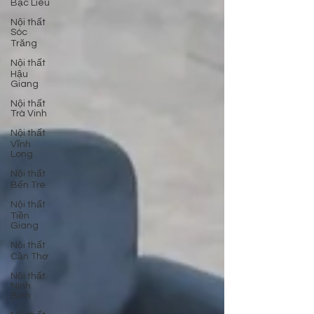
Bạc Liêu
Nội thất
Sóc
Trăng
Nội thất
Hậu
Giang
Nội thất
Trà Vinh
Nội thất
Vĩnh
Long
Nội thất
Bến Tre
Nội thất
Tiền
Giang
Nội thất
Cần Thơ
Nội thất
Ninh
Bình