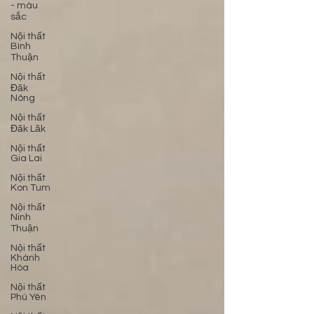
- màu
sắc
Nội thất
Bình
Thuận
Nội thất
Đăk
Nông
Nội thất
Đăk Lăk
Nội thất
Gia Lai
Nội thất
Kon Tum
Nội thất
Ninh
Thuận
Nội thất
Khánh
Hòa
Nội thất
Phú Yên