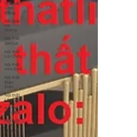
Nội thất
Cao
Bằng
Nội thất
Hà
Giang
Nội thất
Sơn La
Nội thất
Lai Châu
Nội thất
Hòa Bình
Nội thất
Điện
Biên
Nội thất
Lào Cai
Nội thất
Yên Bái
Nội thất
Bình
Dương