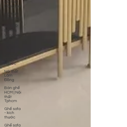
Nội thất
Đồng Nai
Nội thất
Long An
Nội thất
Bà Rịa
Vũng Tàu
Nội thất
Tây Ninh
Nội thất
Bình
Phước
Nội thất
Lâm
Đồng
Bàn ghế
HCM | Nội
thất
Tphcm
Ghế sofa
- kích
thước
Ghế sofa