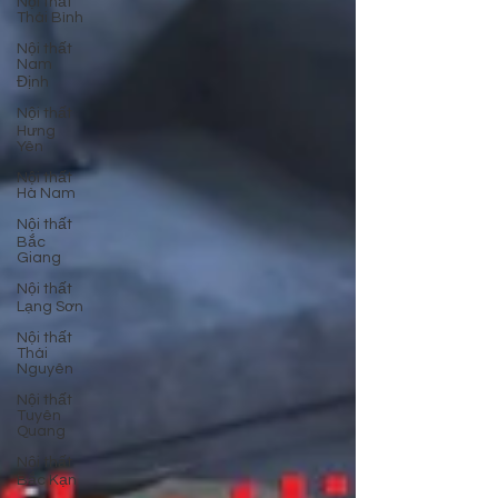
Nội thất
Thái Bình
Nội thất
Nam
Định
Nội thất
Hưng
Yên
Nội thất
Hà Nam
Nội thất
Bắc
Giang
Nội thất
Lạng Sơn
Nội thất
Thái
Nguyên
Nội thất
Tuyên
Quang
Nội thất
Bắc Kạn