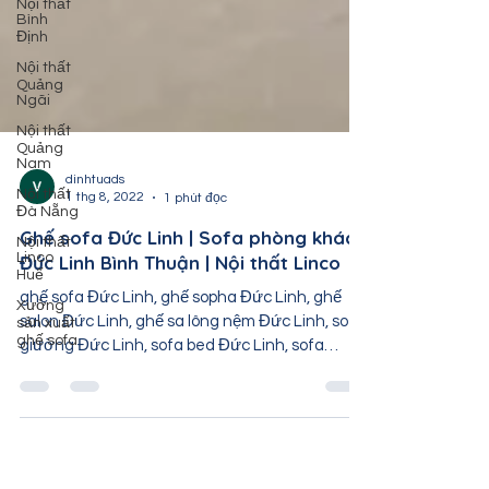
Nội thất
Bình
Định
Nội thất
Quảng
Ngãi
Nội thất
Quảng
Nam
Nội thất
Đà Nẵng
dinhtuads
1 thg 8, 2022
1 phút đọc
Nội thất
Linco
Ghế sofa Đức Linh | Sofa phòng khách
Huế
Đức Linh Bình Thuận | Nội thất Linco
Xưởng
sản xuất
ghế sofa Đức Linh, ghế sopha Đức Linh, ghế
ghế sofa
salon Đức Linh, ghế sa lông nệm Đức Linh, sofa
giường Đức Linh, sofa bed Đức Linh, sofa
băng...