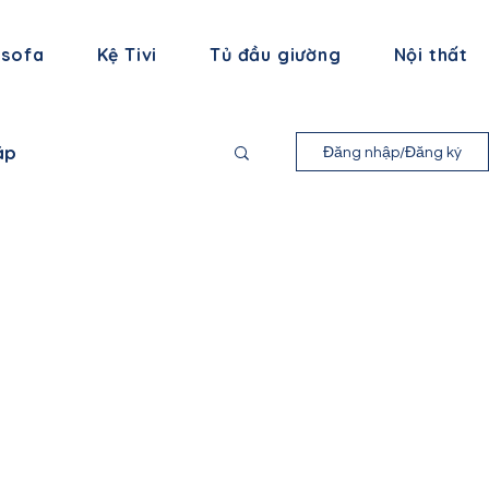
 sofa
Kệ Tivi
Tủ đầu giường
Nội thất
áp
Đăng nhập/Đăng ký
nh Long
 Bình
ạng Sơn