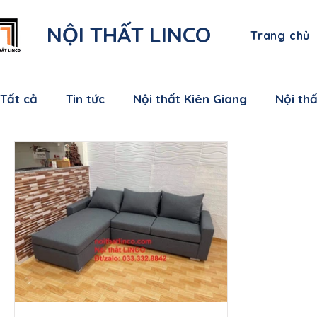
NỘI THẤT LINCO
Trang chủ
Tất cả
Tin tức
Nội thất Kiên Giang
Nội th
Nội thất Bạc Liêu
Nội thất Sóc Trăng
Nội
Nội thất Bến Tre
Nội thất Tiền Giang
Nội
Nội thất Nam Định
Nội thất Hưng Yên
Nộ