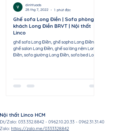
Nội thất Thái Nguyên
Nội thất Tuyên Quang
dinhtuads
28 thg 7, 2022
1 phút đọc
Ghế sofa Long Điền | Sofa phòng
khách Long Điền BRVT | Nội thất
Nội thất Sơn La
Nội thất Lai Châu
Nội th
Linco
ghế sofa Long Điền, ghế sopha Long Điền,
ghế salon Long Điền, ghế sa lông nệm Long
Điền, sofa giường Long Điền, sofa bed Long
Điền, sofa...
Nội thất Linco HCM
Đt/Zalo: 033.332.8842 - 0962.10.20.33 - 0962.31.31.40
Zalo:
https://zalo.me/0333328842