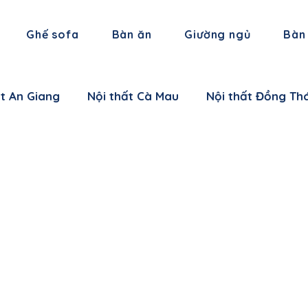
Ghế sofa
Bàn ăn
Giường ngủ
Bàn
ất An Giang
Nội thất Cà Mau
Nội thất Đồng Th
 thất Hậu Giang
Nội thất Trà Vinh
Nội thất Vĩ
 thất Cần Thơ
Nội thất Ninh Bình
Nội thất Thái
i thất Hà Nam
Nội thất Bắc Giang
Nội thất L