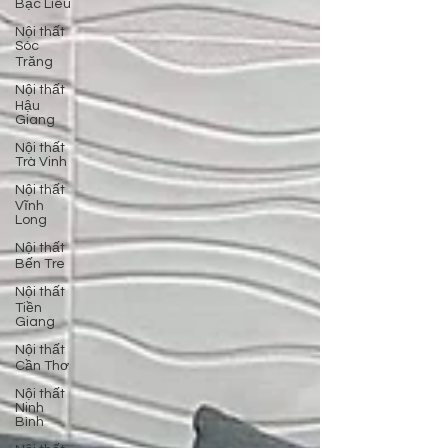
Bạc Liêu
Nội thất
Sóc
Trăng
Nội thất
Hậu
Giang
Nội thất
Trà Vinh
Nội thất
Vĩnh
Long
Nội thất
Bến Tre
Nội thất
Tiền
Giang
Nội thất
Cần Thơ
Nội thất
Ninh
Bình