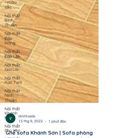
- màu
sắc
Nội thất
Bình
Thuận
Nội thất
Đăk
Nông
Nội thất
Đăk Lăk
Nội thất
Gia Lai
Nội thất
Kon Tum
Nội thất
Ninh
Thuận
Nội thất
Khánh
Hòa
Nội thất
dinhtuads
Phú Yên
15 thg 9, 2022
1 phút đọc