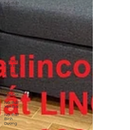
Nội thất
Cao
Bằng
Nội thất
Hà
Giang
Nội thất
Sơn La
Nội thất
Lai Châu
Nội thất
Hòa Bình
Nội thất
Điện
Biên
Nội thất
Lào Cai
Nội thất
Yên Bái
Nội thất
Bình
Dương