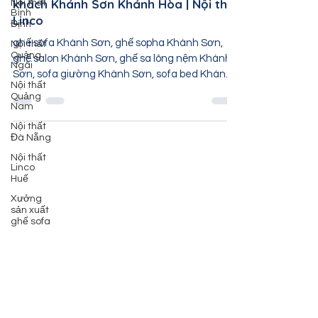
Nội thất
Ghế sofa Khánh Sơn | Sofa phòng
Bình
Định
khách Khánh Sơn Khánh Hòa | Nội thất
Linco
Nội thất
Quảng
Ngãi
ghế sofa Khánh Sơn, ghế sopha Khánh Sơn,
ghế salon Khánh Sơn, ghế sa lông nệm Khánh
Nội thất
Quảng
Sơn, sofa giường Khánh Sơn, sofa bed Khánh
Nam
Sơn, sofa...
Nội thất
Đà Nẵng
Nội thất
Linco
Huế
Xưởng
sản xuất
ghế sofa