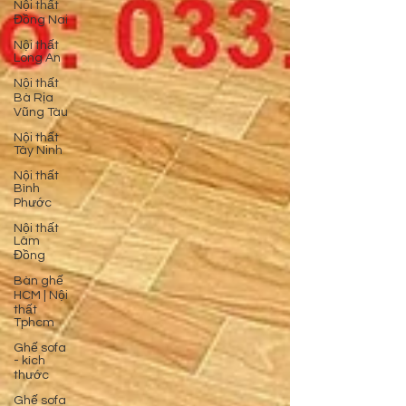
Nội thất
Đồng Nai
Nội thất
Long An
Nội thất
Bà Rịa
Vũng Tàu
Nội thất
Tây Ninh
Nội thất
Bình
Phước
Nội thất
Lâm
Đồng
Bàn ghế
HCM | Nội
thất
Tphcm
Ghế sofa
- kích
thước
Ghế sofa