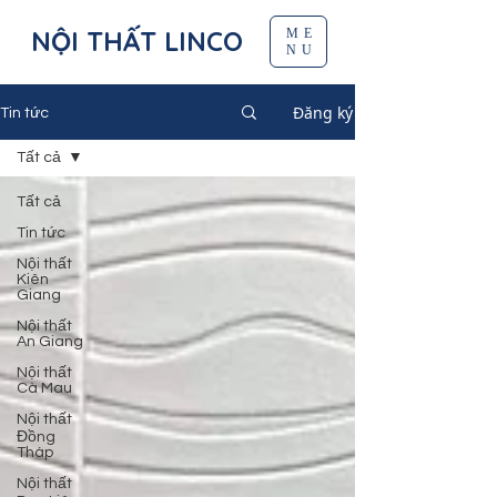
NỘI THẤT LINCO
ME
NU
Đăng ký
Tin tức
Tất cả
Tất cả
Tin tức
Nội thất
Kiên
Giang
Nội thất
An Giang
Nội thất
Cà Mau
Nội thất
Đồng
Tháp
Nội thất