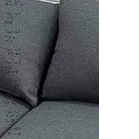
Nội thất
Thái Bình
Nội thất
Nam
Định
Nội thất
Hưng
Yên
Nội thất
Hà Nam
Nội thất
Bắc
Giang
Nội thất
Lạng Sơn
Nội thất
Thái
Nguyên
Nội thất
Tuyên
Quang
Nội thất
Bắc Kạn