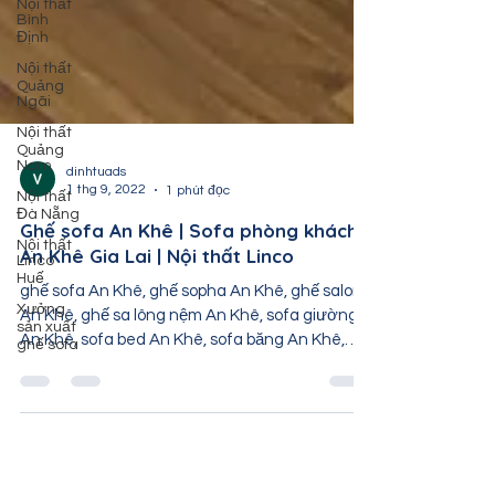
Nội thất
Bình
Định
Nội thất
Quảng
Ngãi
Nội thất
Quảng
Nam
Nội thất
dinhtuads
Đà Nẵng
1 thg 9, 2022
1 phút đọc
Nội thất
Ghế sofa An Khê | Sofa phòng khách
Linco
Huế
An Khê Gia Lai | Nội thất Linco
Xưởng
ghế sofa An Khê, ghế sopha An Khê, ghế salon
sản xuất
ghế sofa
An Khê, ghế sa lông nệm An Khê, sofa giường
An Khê, sofa bed An Khê, sofa băng An Khê,
sofa...