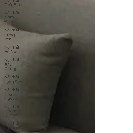
Nội thất
Thái Bình
Nội thất
Nam
Định
Nội thất
Hưng
Yên
Nội thất
Hà Nam
Nội thất
Bắc
Giang
Nội thất
Lạng Sơn
Nội thất
Thái
Nguyên
Nội thất
Tuyên
Quang
Nội thất
Bắc Kạn