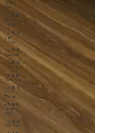
- màu
sắc
Nội thất
Bình
Thuận
Nội thất
Đăk
Nông
Nội thất
Đăk Lăk
Nội thất
Gia Lai
Nội thất
Kon Tum
Nội thất
Ninh
Thuận
Nội thất
Khánh
Hòa
Nội thất
Phú Yên