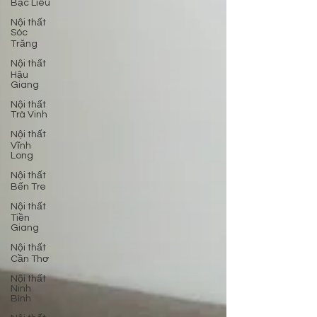
Bạc Liêu
Nội thất
Sóc
Trăng
Nội thất
Hậu
Giang
Nội thất
Trà Vinh
Nội thất
Vĩnh
Long
Nội thất
Bến Tre
Nội thất
Tiền
Giang
Nội thất
Cần Thơ
Nội thất
Ninh
Bình