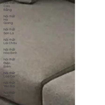
Nội thất
Cao
Bằng
Nội thất
Hà
Giang
Nội thất
Sơn La
Nội thất
Lai Châu
Nội thất
Hòa Bình
Nội thất
Điện
Biên
Nội thất
Lào Cai
Nội thất
Yên Bái
Nội thất
Bình
Dương