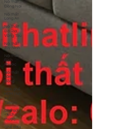
Nội thất
Đồng Nai
Nội thất
Long An
Nội thất
Bà Rịa
Vũng Tàu
Nội thất
Tây Ninh
Nội thất
Bình
Phước
Nội thất
Lâm
Đồng
Bàn ghế
HCM | Nội
thất
Tphcm
Ghế sofa
- kích
thước
Ghế sofa