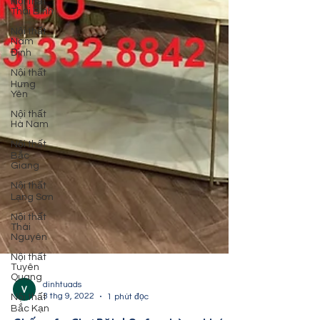
Nội thất
Thái Bình
Nội thất
Nam
Định
Nội thất
Hưng
Yên
Nội thất
Hà Nam
Nội thất
Bắc
Giang
Nội thất
Lạng Sơn
Nội thất
Thái
Nguyên
Nội thất
Tuyên
Quang
Nội thất
Bắc Kạn