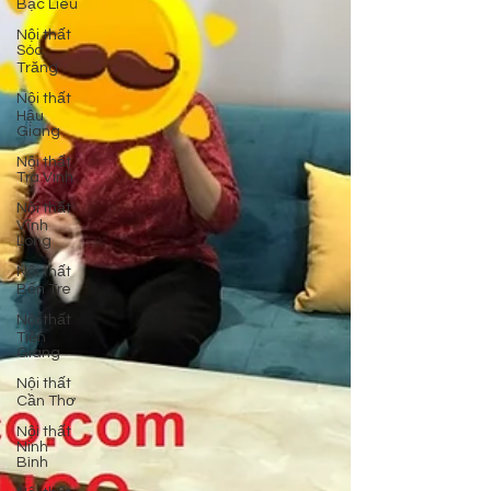
Bạc Liêu
Nội thất
Sóc
Trăng
Nội thất
Hậu
Giang
Nội thất
Trà Vinh
Nội thất
Vĩnh
Long
Nội thất
Bến Tre
Nội thất
Tiền
Giang
Nội thất
Cần Thơ
Nội thất
Ninh
Bình