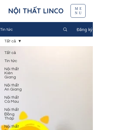
NỘI THẤT LINCO
ME
NU
Đăng ký
Tin tức
Tất cả
Tất cả
Tin tức
Nội thất
Kiên
Giang
Nội thất
An Giang
Nội thất
Cà Mau
Nội thất
Đồng
Tháp
Nội thất