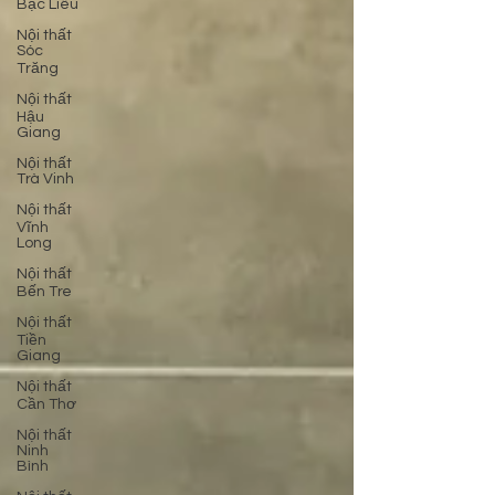
Bạc Liêu
Nội thất
Sóc
Trăng
Nội thất
Hậu
Giang
Nội thất
Trà Vinh
Nội thất
Vĩnh
Long
Nội thất
Bến Tre
Nội thất
Tiền
Giang
Nội thất
Cần Thơ
Nội thất
Ninh
Bình