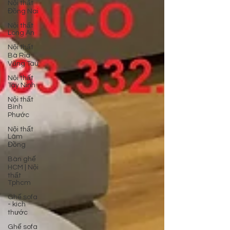
Nội thất
Đồng Nai
Nội thất
Long An
Nội thất
Bà Rịa
Vũng Tàu
Nội thất
Tây Ninh
Nội thất
Bình
Phước
Nội thất
Lâm
Đồng
Bàn ghế
HCM | Nội
thất
Tphcm
Ghế sofa
- kích
thước
Ghế sofa