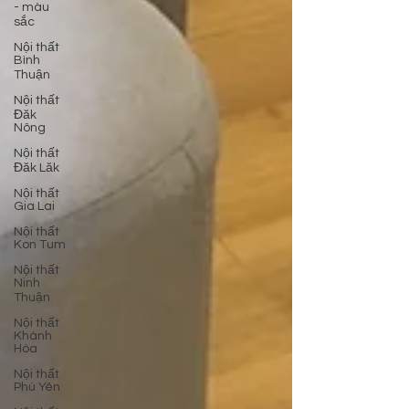
- màu
sắc
Nội thất
Bình
Thuận
Nội thất
Đăk
Nông
Nội thất
Đăk Lăk
Nội thất
Gia Lai
Nội thất
Kon Tum
Nội thất
Ninh
Thuận
Nội thất
Khánh
Hòa
Nội thất
Phú Yên