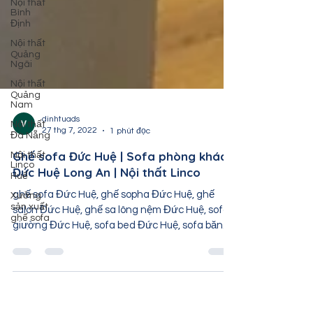
Nội thất
Bình
Định
Nội thất
Quảng
Ngãi
Nội thất
Quảng
Nam
Nội thất
Đà Nẵng
dinhtuads
27 thg 7, 2022
1 phút đọc
Nội thất
Linco
Huế
Ghế sofa Đức Huệ | Sofa phòng khách
Đức Huệ Long An | Nội thất Linco
Xưởng
sản xuất
ghế sofa Đức Huệ, ghế sopha Đức Huệ, ghế
ghế sofa
salon Đức Huệ, ghế sa lông nệm Đức Huệ, sofa
giường Đức Huệ, sofa bed Đức Huệ, sofa băng
Đức...