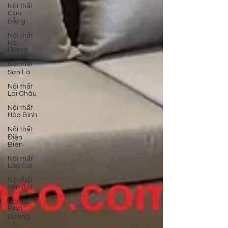
Nội thất
Cao
Bằng
Nội thất
Hà
Giang
Nội thất
Sơn La
Nội thất
Lai Châu
Nội thất
Hòa Bình
Nội thất
Điện
Biên
Nội thất
Lào Cai
Nội thất
Yên Bái
Nội thất
Bình
Dương