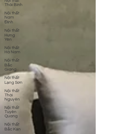
Nội thất
Thái Bình
Nội thất
Nam
Định
Nội thất
Hưng
Yên
Nội thất
Hà Nam
Nội thất
Bắc
Giang
Nội thất
Lạng Sơn
Nội thất
Thái
Nguyên
Nội thất
Tuyên
Quang
Nội thất
Bắc Kạn