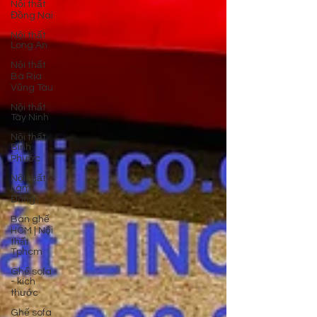
Nội thất
Đồng Nai
Nội thất
Long An
Nội thất
Bà Rịa
Vũng Tàu
Nội thất
Tây Ninh
Nội thất
Bình
Phước
Nội thất
Lâm
Đồng
Bàn ghế
HCM | Nội
thất
Tphcm
Ghế sofa
- kích
thước
Ghế sofa