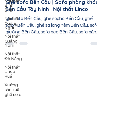
1 phút đọc
Nội thất
Bình
Ghế sofa Bến Cầu | Sofa phòng khách
Định
Bến Cầu Tây Ninh | Nội thất Linco
Nội thất
Quảng
ghế sofa Bến Cầu, ghế sopha Bến Cầu, ghế
Ngãi
salon Bến Cầu, ghế sa lông nệm Bến Cầu, sofa
Nội thất
giường Bến Cầu, sofa bed Bến Cầu, sofa băng
Quảng
Nam
Bến...
Nội thất
Đà Nẵng
Nội thất
Linco
Huế
Xưởng
sản xuất
ghế sofa