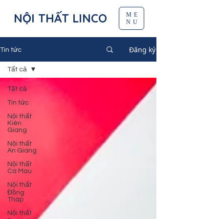
NỘI THẤT LINCO
ME
NU
Đăng ký
Tin tức
Tất cả
Tất cả
Tin tức
Nội thất
Kiên
Giang
Nội thất
An Giang
Nội thất
Cà Mau
Nội thất
Đồng
Tháp
Nội thất