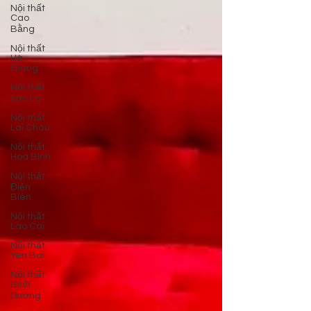
Nội thất
Cao
Bằng
Nội thất
Hà
Giang
Nội thất
Sơn La
Nội thất
Lai Châu
Nội thất
Hòa Bình
Nội thất
Điện
Biên
Nội thất
Lào Cai
Nội thất
Yên Bái
Nội thất
Bình
Dương