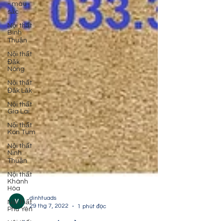
- màu
sắc
Nội thất
Bình
Thuận
Nội thất
Đăk
Nông
Nội thất
Đăk Lăk
Nội thất
Gia Lai
Nội thất
Kon Tum
Nội thất
Ninh
Thuận
Nội thất
Khánh
Hòa
Nội thất
Phú Yên
dinhtuads
29 thg 7, 2022