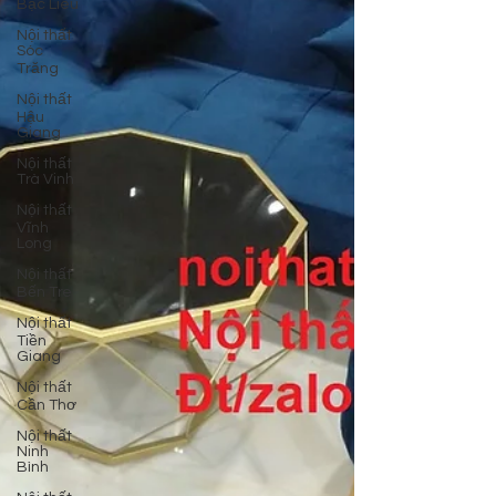
Bạc Liêu
Nội thất
Sóc
Trăng
Nội thất
Hậu
Giang
Nội thất
Trà Vinh
Nội thất
Vĩnh
Long
Nội thất
Bến Tre
Nội thất
Tiền
Giang
Nội thất
Cần Thơ
Nội thất
Ninh
Bình