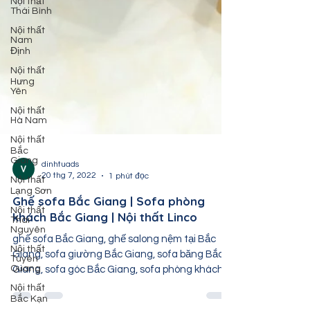
Nội thất
Thái Bình
Nội thất
Nam
Định
Nội thất
Hưng
Yên
Nội thất
Hà Nam
Nội thất
Bắc
Giang
Nội thất
Lạng Sơn
dinhtuads
Nội thất
20 thg 7, 2022
1 phút đọc
Thái
Nguyên
Ghế sofa Bắc Giang | Sofa phòng
Nội thất
khách Bắc Giang | Nội thất Linco
Tuyên
Quang
ghế sofa Bắc Giang, ghế salong nệm tại Bắc
Nội thất
Giang, sofa giường Bắc Giang, sofa băng Bắc
Bắc Kạn