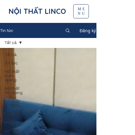
NỘI THẤT LINCO
ME
NU
Đăng ký
Tin tức
Tất cả
Tất cả
Tin tức
Nội thất
Kiên
Giang
Nội thất
An Giang
Nội thất
Cà Mau
Nội thất
Đồng
Tháp
Nội thất