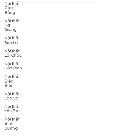
Giang, sofa góc Bắc Giang, sofa phòng khách
Nội thất
Bắc...
Cao
Bằng
Nội thất
Hà
Giang
Nội thất
Sơn La
Nội thất
Lai Châu
Nội thất
Hòa Bình
Nội thất
Điện
Biên
Nội thất
Lào Cai
Nội thất
Yên Bái
Nội thất
Bình
Dương