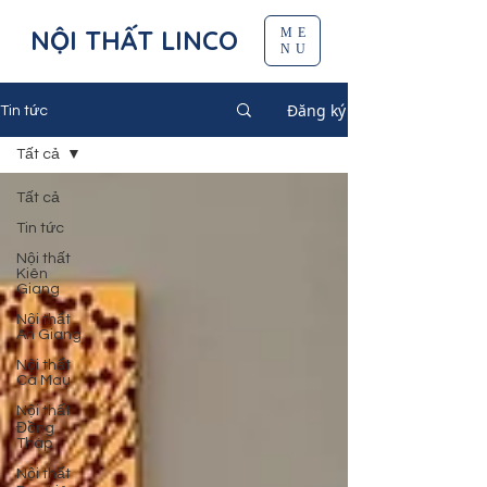
NỘI THẤT LINCO
ME
NU
Đăng ký
Tin tức
Tất cả
Tất cả
Tin tức
Nội thất
Kiên
Giang
Nội thất
An Giang
Nội thất
Cà Mau
Nội thất
Đồng
Tháp
Nội thất