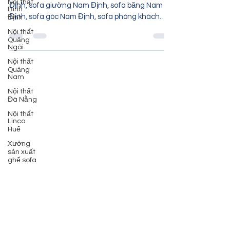
Nội thất
ghế sofa Nam Định, ghế salong nệm tại Nam
Bình
Định
Định, sofa giường Nam Định, sofa băng Nam
Định, sofa góc Nam Định, sofa phòng khách
Nội thất
Quảng
Nam Định,...
Ngãi
Nội thất
Quảng
Nam
Nội thất
Đà Nẵng
Nội thất
Linco
Huế
Xưởng
sản xuất
ghế sofa