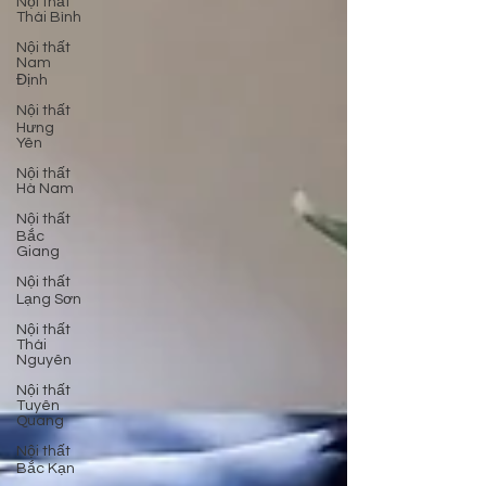
Nội thất
Thái Bình
Nội thất
Nam
Định
Nội thất
Hưng
Yên
Nội thất
Hà Nam
Nội thất
Bắc
Giang
Nội thất
Lạng Sơn
Nội thất
Thái
Nguyên
Nội thất
Tuyên
Quang
Nội thất
Bắc Kạn