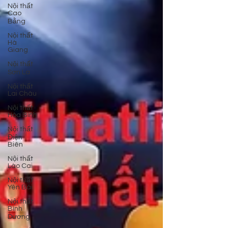
Nội thất
Cao
Bằng
Nội thất
Hà
Giang
Nội thất
Sơn La
Nội thất
Lai Châu
Nội thất
Hòa Bình
Nội thất
Điện
Biên
Nội thất
Lào Cai
Nội thất
Yên Bái
Nội thất
Bình
Dương