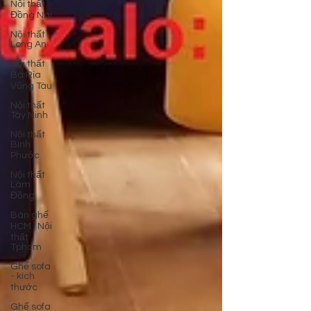
Nội thất
Đồng Nai
Nội thất
Long An
Nội thất
Bà Rịa
Vũng Tàu
Nội thất
Tây Ninh
Nội thất
Bình
Phước
Nội thất
Lâm
Đồng
Bàn ghế
HCM | Nội
thất
Tphcm
Ghế sofa
- kích
thước
Ghế sofa