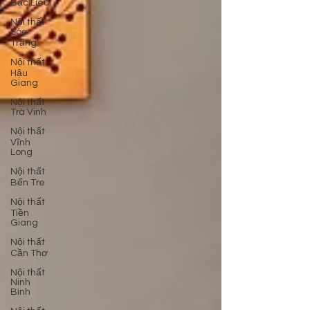
Bạc Liêu
Nội thất
Sóc
Trăng
Nội thất
Hậu
Giang
Nội thất
Trà Vinh
Nội thất
Vĩnh
Long
Nội thất
Bến Tre
Nội thất
Tiền
Giang
Nội thất
Cần Thơ
Nội thất
Ninh
Bình