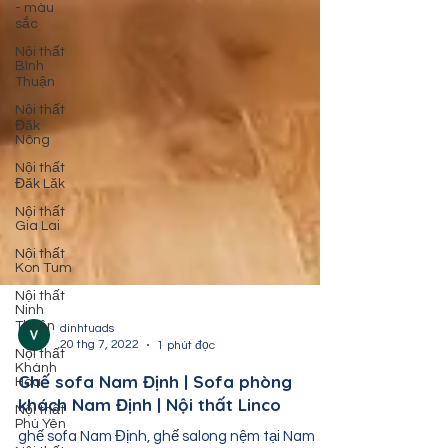
- màu
sắc
Nội thất
Bình
Thuận
Nội thất
Đăk
Nông
Nội thất
Đăk Lăk
Nội thất
Gia Lai
Nội thất
Kon Tum
Nội thất
Ninh
Thuận
Nội thất
dinhtuads
Khánh
20 thg 7, 2022
1 phút đọc
Hòa
Ghế sofa Nam Định | Sofa phòng
Nội thất
Phú Yên
khách Nam Định | Nội thất Linco