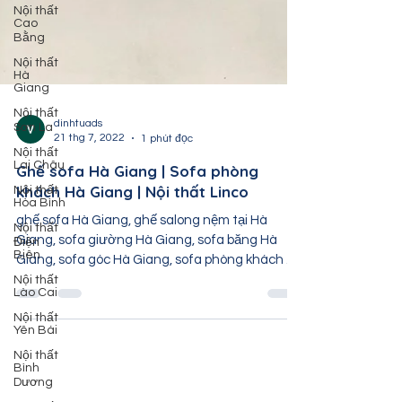
Nội thất
Cao
Bằng
Nội thất
Hà
Giang
Nội thất
Sơn La
Nội thất
Lai Châu
Nội thất
dinhtuads
Hòa Bình
21 thg 7, 2022
1 phút đọc
Nội thất
Điện
Ghế sofa Hà Giang | Sofa phòng
Biên
khách Hà Giang | Nội thất Linco
Nội thất
Lào Cai
ghế sofa Hà Giang, ghế salong nệm tại Hà
Giang, sofa giường Hà Giang, sofa băng Hà
Nội thất
Yên Bái
Giang, sofa góc Hà Giang, sofa phòng khách Hà
Giang,...
Nội thất
Bình
Dương