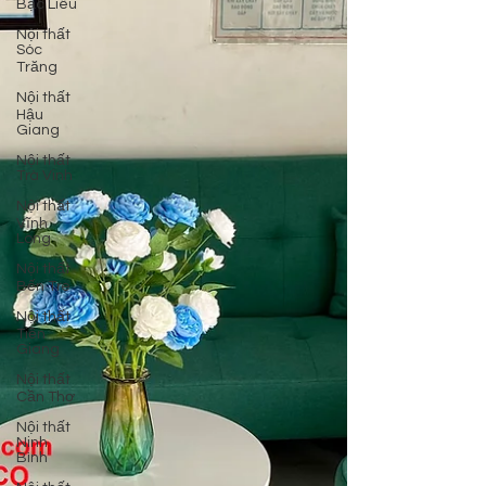
Bạc Liêu
Nội thất
Sóc
Trăng
Nội thất
Hậu
Giang
Nội thất
Trà Vinh
Nội thất
Vĩnh
Long
Nội thất
Bến Tre
Nội thất
Tiền
Giang
Nội thất
Cần Thơ
Nội thất
Ninh
Bình