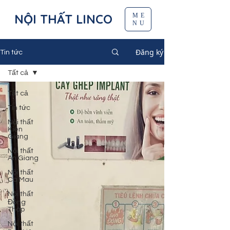
NỘI THẤT LINCO
ME
NU
Đăng ký
Tin tức
Tất cả
Tất cả
Tin tức
Nội thất
Kiên
Giang
Nội thất
An Giang
Nội thất
Cà Mau
Nội thất
Đồng
Tháp
Nội thất