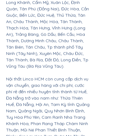
Long Khánh, Cẩm Mỹ, Xuân Lộc, Định
Quán, Tân Phú (Đồng Nai), Đức Hòa, Cần
Giuộc, Bến Lức, Đức Huệ, Thủ Thừa, Tân
An, Châu Thành, Mộc Hóa, Tân Thành,
Thạch Hóa, Tân Hưng, Vĩnh Hưng (Long
An), Trảng Bàng, Gò Dầu, Bến Cầu, Hòa
Thành, Dương Minh Châu, Châu Thành,
Tân Biên, Tân Châu, Tp thành phố Tây
Ninh (Tây Ninh), Xuyên Mộc, Châu Đức,
Tân Thành, Bà Rịa, Đất Đỏ, Long Điền, Tp
Vũng Tàu (Bà Rịa Vũng Tàu).
Nội thất Linco HCM còn cung cấp dịch vụ
vận chuyển, giao hàng với chi phí, cước
phí rẻ đến nhiều huyện tỉnh thành từ Huế,
Đà Nẵng trở vào nam như: Thừa Thiên
Huế, Đà Nẵng, Hội An, Tam Kỳ tỉnh Quảng
Nam, Quảng Ngãi, Quy Nhơn Bình Định,
Tuy Hòa Phú Yên, Cam Ranh Nha Trang
Khánh Hòa, Phan Rang Tháp Chàm Ninh
Thuận, Mũi Né Phan Thiết Bình Thuận,