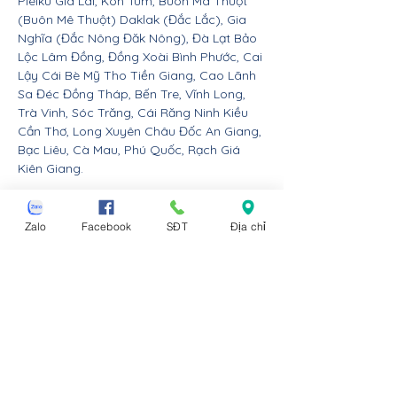
Pleiku Gia Lai, Kon Tum, Buôn Ma Thuột
(Buôn Mê Thuột) Daklak (Đắc Lắc), Gia
Nghĩa (Đắc Nông Đăk Nông), Đà Lạt Bảo
Lộc Lâm Đồng, Đồng Xoài Bình Phước, Cai
Lậy Cái Bè Mỹ Tho Tiền Giang, Cao Lãnh
Sa Đéc Đồng Tháp, Bến Tre, Vĩnh Long,
Trà Vinh, Sóc Trăng, Cái Răng Ninh Kiều
Cần Thơ, Long Xuyên Châu Đốc An Giang,
Bạc Liêu, Cà Mau, Phú Quốc, Rạch Giá
Kiên Giang.
Nội thất Linco giao hàng cho các huyện,
thị xã tx, tp thành phố tỉnh thành từ Đà
Zalo
Facebook
SĐT
Địa chỉ
Nẵng trở ra bắc: Thừa Thiên Huế, Đồng
Hới Quảng Bình, Đông Hà Quảng Trị, Hà
Tĩnh, Vinh Nghệ An, Thanh Hóa, Tam Điệp
Ninh Bình, Nam Định, Thái Bình, Phủ Lý Hà
Nam, Hưng Yên, quận Đồ Sơn Dương Kinh
Hải An Hồng Bàng Kiến An Lê Chân Ngô
Quyền và huyện An Dương An Lão Kiến
Thụy Thủy Nguyên Tiên Lãng Vĩnh Bảo
Hải Phòng, Hạ Long Cẩm Phả Uông Bí