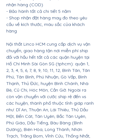
nhận hàng (COD)
- Bảo hành tất cả chi tiết 5 năm
- Shop nhận đặt hàng may đo theo yêu
cầu về kích thước, màu sắc của khách
hàng
Nội thất Linco HCM cung cấp dịch vụ vận
chuyển, giao hàng tận nơi miễn phí ship
đối với hầu hết tất cả các quận huyện tại
Hồ Chí Minh Sài Gòn SG (tphcm): quận 1,
2, 3, 4, 5, 6, 7, 8, 9, 10, 11, 12, Bình Tân, Tân
Phú, Tân Bình, Phú Nhuận, Gò Vấp, Bình
Thạnh, Thủ Đức, huyện Bình Chánh, Nhà
Bè, Củ Chi, Hóc Môn, Cần Giờ. Ngoài ra
còn vận chuyển với cước ship rẻ đến vs
các huyện, thành phố thuộc tỉnh giáp ranh
như: Dĩ An, Thuận An, Lái Thiêu, Thủ Dầu
Một, Bến Cát, Tân Uyên, Bắc Tân Uyên,
Phú Giáo, Dầu Tiếng, Bàu Bàng (Bình
Dương), Biên Hòa, Long Thành, Nhơn
Trạch, Trảng Bom, Vĩnh Cửu, Thống Nhất,