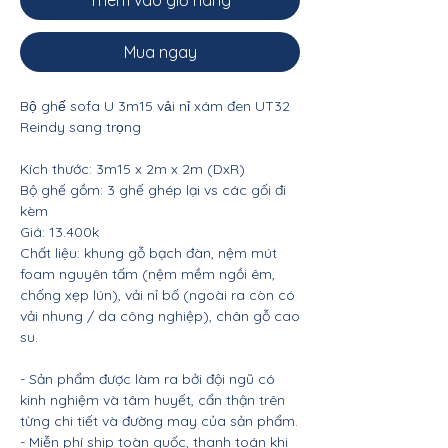
Thêm vào giỏ hàng
Mua ngay
Bộ ghế sofa U 3m15 vải nỉ xám đen UT32
Reindy sang trọng
Kích thước: 3m15 x 2m x 2m (DxR)
Bộ ghế gồm: 3 ghế ghép lại vs các gối đi
kèm
Giá: 13.400k
Chất liệu: khung gỗ bạch đàn, nệm mút
foam nguyên tấm (nệm mềm ngồi êm,
chống xẹp lún), vải nỉ bố (ngoài ra còn có
vải nhung / da công nghiệp), chân gỗ cao
su.
- Sản phẩm được làm ra bởi đội ngũ có
kinh nghiệm và tâm huyết, cẩn thận trên
từng chi tiết và đường may của sản phẩm.
- Miễn phí ship toàn quốc, thanh toán khi