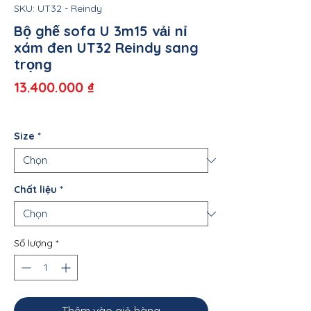
SKU: UT32 - Reindy
Bộ ghế sofa U 3m15 vải nỉ
xám đen UT32 Reindy sang
trọng
Giá
13.400.000 ₫
Size
*
Chất liệu
*
Số lượng
*