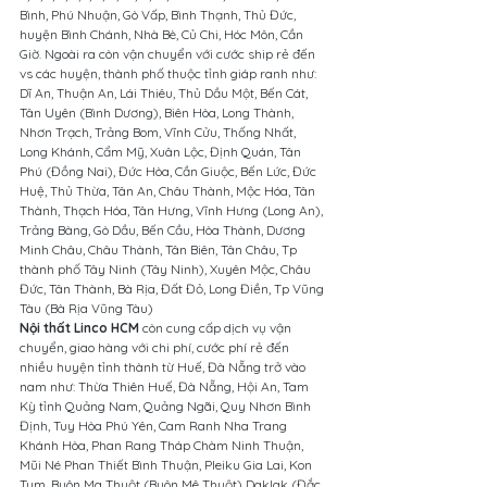
Bình, Phú Nhuận, Gò Vấp, Bình Thạnh, Thủ Đức, 
huyện Bình Chánh, Nhà Bè, Củ Chi, Hóc Môn, Cần 
Giờ. Ngoài ra còn vận chuyển với cước ship rẻ đến 
vs các huyện, thành phố thuộc tỉnh giáp ranh như: 
Dĩ An, Thuận An, Lái Thiêu, Thủ Dầu Một, Bến Cát, 
Tân Uyên (Bình Dương), Biên Hòa, Long Thành, 
Nhơn Trạch, Trảng Bom, Vĩnh Cửu, Thống Nhất, 
Long Khánh, Cẩm Mỹ, Xuân Lộc, Định Quán, Tân 
Phú (Đồng Nai), Đức Hòa, Cần Giuộc, Bến Lức, Đức 
Huệ, Thủ Thừa, Tân An, Châu Thành, Mộc Hóa, Tân 
Thành, Thạch Hóa, Tân Hưng, Vĩnh Hưng (Long An), 
Trảng Bàng, Gò Dầu, Bến Cầu, Hòa Thành, Dương 
Minh Châu, Châu Thành, Tân Biên, Tân Châu, Tp 
thành phố Tây Ninh (Tây Ninh), Xuyên Mộc, Châu 
Đức, Tân Thành, Bà Rịa, Đất Đỏ, Long Điền, Tp Vũng 
Tàu (Bà Rịa Vũng Tàu)
Nội thất Linco HCM
 còn cung cấp dịch vụ vận 
chuyển, giao hàng với chi phí, cước phí rẻ đến 
nhiều huyện tỉnh thành từ Huế, Đà Nẵng trở vào 
nam như: Thừa Thiên Huế, Đà Nẵng, Hội An, Tam 
Kỳ tỉnh Quảng Nam, Quảng Ngãi, Quy Nhơn Bình 
Định, Tuy Hòa Phú Yên, Cam Ranh Nha Trang 
Khánh Hòa, Phan Rang Tháp Chàm Ninh Thuận, 
Mũi Né Phan Thiết Bình Thuận, Pleiku Gia Lai, Kon 
Tum, Buôn Ma Thuột (Buôn Mê Thuột) Daklak (Đắc 