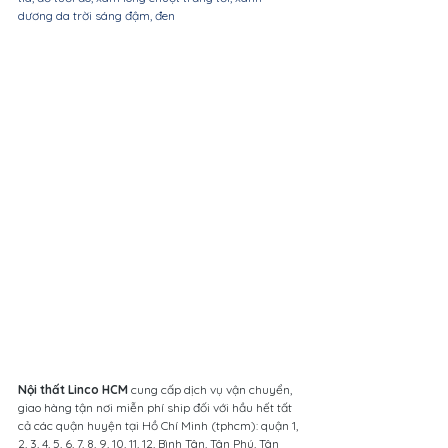
dương da trời sáng đậm, đen
Nội thất Linco HCM
 cung cấp dịch vụ vận chuyển, 
giao hàng tận nơi miễn phí ship đối với hầu hết tất 
cả các quận huyện tại Hồ Chí Minh (tphcm): quận 1, 
2, 3, 4, 5, 6, 7, 8, 9, 10, 11, 12, Bình Tân, Tân Phú, Tân 