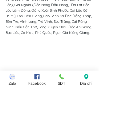
Lắc), Gia Nghĩa (Đắc Nông Đăk Nông), Đà Lạt Bảo 
Lộc Lâm Đồng, Đồng Xoài Bình Phước, Cai Lậy Cái 
Bè Mỹ Tho Tiền Giang, Cao Lãnh Sa Đéc Đồng Tháp, 
Bến Tre, Vĩnh Long, Trà Vinh, Sóc Trăng, Cái Răng 
Ninh Kiều Cần Thơ, Long Xuyên Châu Đốc An Giang, 
Bạc Liêu, Cà Mau, Phú Quốc, Rạch Giá Kiêng Giang.
Zalo
Facebook
SĐT
Địa chỉ