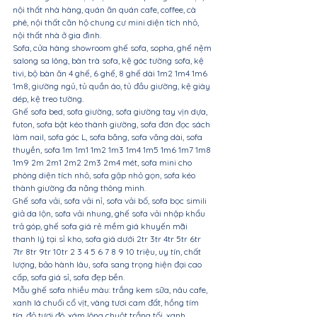
nội thất nhà hàng, quán ăn quán cafe, coffee, cà 
phê, nội thất căn hộ chung cư mini diện tích nhỏ, 
nội thất nhà ở gia đình.
Sofa, cửa hàng showroom ghế sofa, sopha, ghế nệm 
salong sa lông, bàn trà sofa, kệ góc tường sofa, kệ 
tivi, bộ bàn ăn 4 ghế, 6 ghế, 8 ghế dài 1m2 1m4 1m6 
1m8, giường ngủ, tủ quần áo, tủ đầu giường, kệ giày 
dép, kệ treo tường.
Ghế sofa bed, sofa giường, sofa giường tay vịn dựa, 
futon, sofa bật kéo thành giường, sofa đơn đọc sách 
làm nail, sofa góc L, sofa băng, sofa văng dài, sofa 
thuyền, sofa 1m 1m1 1m2 1m3 1m4 1m5 1m6 1m7 1m8 
1m9 2m 2m1 2m2 2m3 2m4 mét, sofa mini cho 
phòng diện tích nhỏ, sofa gập nhỏ gọn, sofa kéo 
thành giường đa năng thông minh.
Ghế sofa vải, sofa vải nỉ, sofa vải bố, sofa bọc simili 
giả da lộn, sofa vải nhung, ghế sofa vải nhập khẩu 
trả góp, ghế sofa giá rẻ mềm giá khuyến mãi 
thanh lý tại sỉ kho, sofa giá dưới 2tr 3tr 4tr 5tr 6tr 
7tr 8tr 9tr 10tr 2 3 4 5 6 7 8 9 10 triệu, uy tín, chất 
lượng, bảo hành lâu, sofa sang trọng hiện đại cao 
cấp, sofa giá sỉ, sofa đẹp bền.
Mẫu ghế sofa nhiều màu: trắng kem sữa, nâu cafe, 
xanh lá chuối cổ vịt, vàng tươi cam đất, hồng tím 
tía, đỏ tươi đô, xám lông chuột trắng tối, xanh 